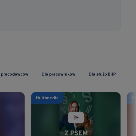
a pracodawców
Dla pracowników
Dla służb BHP
Multimedia
M