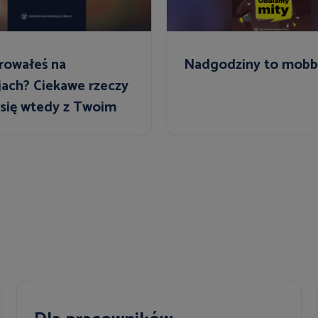
rowałeś na
Nadgodziny to mobb
jach? Ciekawe rzeczy
 się wtedy z Twoim
em!