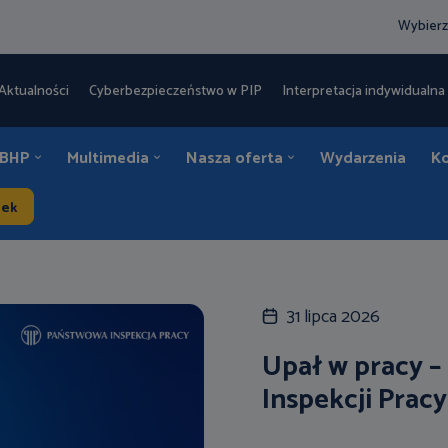
Wybierz
Aktualności
Cyberbezpieczeństwo w PIP
Interpretacja indywidualna 
 BHP
Multimedia
Nasza oferta
Wydarzenia
K
dek
31 lipca 2026
Upał w pracy –
Inspekcji Pracy