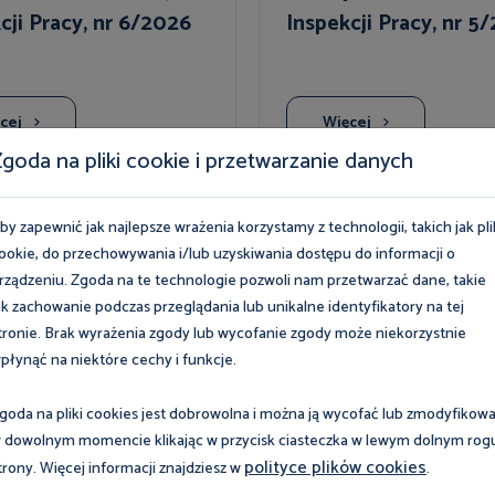
cji Pracy, nr 6/2026
Inspekcji Pracy, nr 5
cej
Więcej
goda na pliki cookie i przetwarzanie danych
by zapewnić jak najlepsze wrażenia korzystamy z technologii, takich jak pli
ookie, do przechowywania i/lub uzyskiwania dostępu do informacji o
rządzeniu. Zgoda na te technologie pozwoli nam przetwarzać dane, takie
ak zachowanie podczas przeglądania lub unikalne identyfikatory na tej
Wszys
tronie. Brak wyrażenia zgody lub wycofanie zgody może niekorzystnie
płynąć na niektóre cechy i funkcje.
goda na pliki cookies jest dobrowolna i można ją wycofać lub zmodyfikow
ia
Wydarzenia
 dowolnym momencie klikając w przycisk ciasteczka w lewym dolnym rog
polityce plików cookies
trony. Więcej informacji znajdziesz w
.
pnia 2026
8 sierpnia 2026