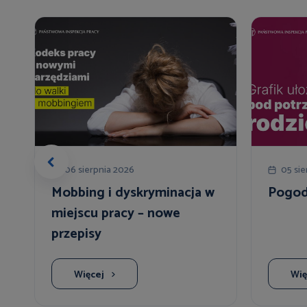
06 sierpnia 2026
05 sie
o
Mobbing i dyskryminacja w
Pogodz
miejscu pracy – nowe
przepisy
Więcej
Wię