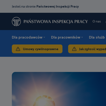
Jesteś na stronie
Państwowej Inspekcji Pracy
O nas
Dla pracodawców
Dla pracowników
Dla służb
Umowy cywilnoprawne
Jak zgłosić wypa