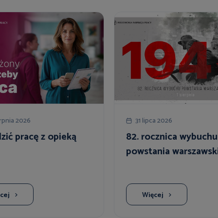
rpnia 2026
31 lipca 2026
ić pracę z opieką
82. rocznica wybuchu
powstania warszawsk
cej
Więcej