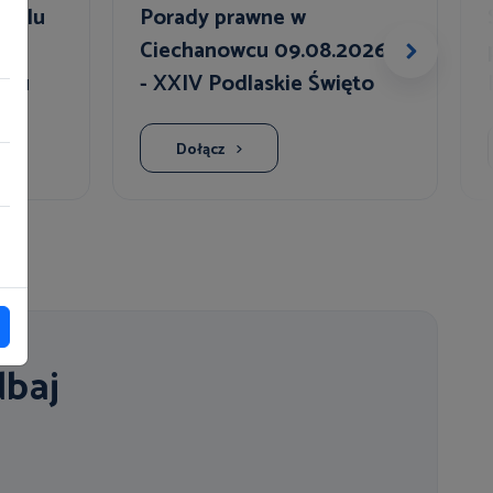
raślu
Porady prawne w
owe
Ciechanowcu 09.08.2026r.
niu
- XXIV Podlaskie Święto
Chleba
Dołącz
dbaj