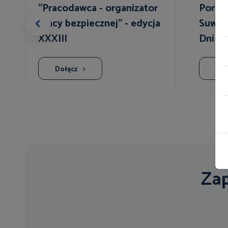
"Pracodawca - organizator
Porad
pracy bezpiecznej" - edycja
Suwałk
XXXIII
Dni S
Dołącz
Doł
Zap