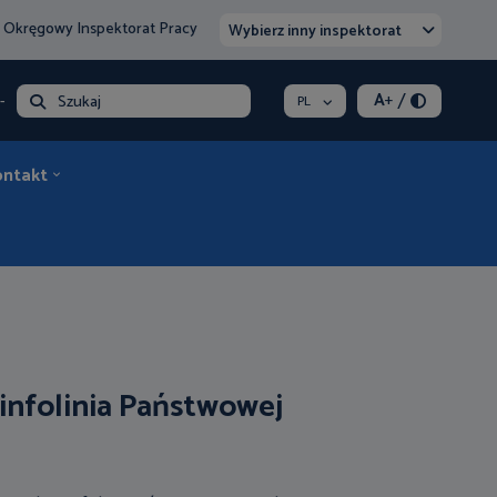
 Okręgowy Inspektorat Pracy
Wybierz inny inspektorat
/
A
+
- opłata
Szukaj
PL
ontakt
 infolinia Państwowej