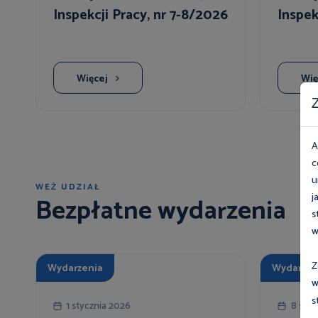
Inspekcji Pracy, nr 7-8/2026
Inspek
Więcej
Wię
Z
A
c
u
WEŹ UDZIAŁ
j
Bezpłatne wydarzenia
s
w
Z
Wydarzenia
Wydarzen
w
s
1 stycznia 2026
8 sier