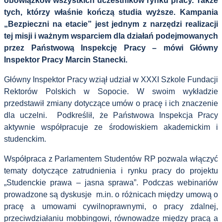
obowiązków wszystkich uczestników rynku pracy. Także
tych, którzy właśnie kończą studia wyższe. Kampania
„Bezpieczni na etacie” jest jednym z narzędzi realizacji
tej misji i ważnym wsparciem dla działań podejmowanych
przez Państwową Inspekcję Pracy – mówi Główny
Inspektor Pracy Marcin Stanecki.
Główny Inspektor Pracy wziął udział w XXXI Szkole Fundacji
Rektorów Polskich w Sopocie. W swoim wykładzie
przedstawił zmiany dotyczące umów o pracę i ich znaczenie
dla uczelni.
Podkreślił, że Państwowa Inspekcja Pracy
aktywnie współpracuje ze środowiskiem akademickim i
studenckim.
Współpraca z Parlamentem Studentów RP pozwala włączyć
tematy dotyczące zatrudnienia i rynku pracy do projektu
„Studenckie prawa – jasna sprawa”. Podczas webinariów
prowadzone są dyskusje
m.in. o różnicach między umową o
pracę a umowami cywilnoprawnymi, o pracy zdalnej,
przeciwdziałaniu mobbingowi, równowadze między pracą a