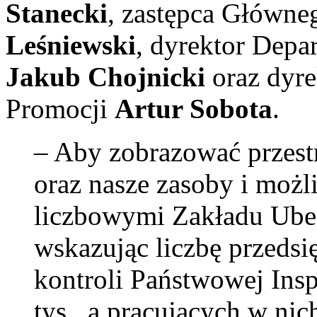
Stanecki
, zastępca Główne
Leśniewski
, dyrektor Depa
Jakub Chojnicki
oraz dyre
Promocji
Artur Sobota
.
– Aby zobrazować przestr
oraz nasze zasoby i moż
liczbowymi Zakładu Ube
wskazując liczbę przedsi
kontroli Państwowej Insp
tys., a pracujących w ni