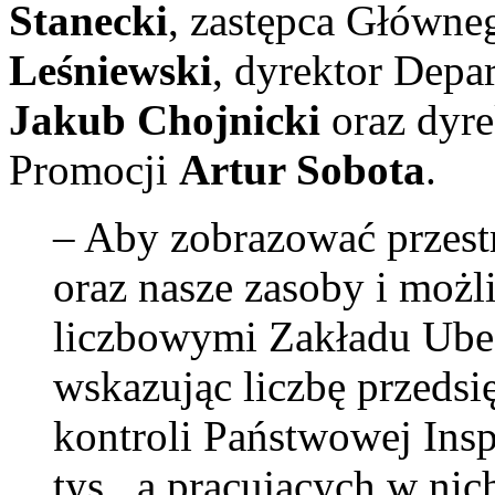
Stanecki
, zastępca Główne
Leśniewski
, dyrektor Depa
Jakub Chojnicki
oraz dyre
Promocji
Artur Sobota
.
– Aby zobrazować przestr
oraz nasze zasoby i moż
liczbowymi Zakładu Ube
wskazując liczbę przedsi
kontroli Państwowej Insp
tys., a pracujących w ni