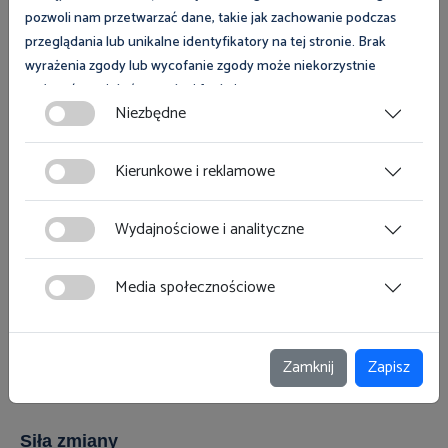
to są to sytuacje, w których bez
pozwoli nam przetwarzać dane, takie jak zachowanie podczas
dowodów, bez analizy
przeglądania lub unikalne identyfikatory na tej stronie. Brak
wyrażenia zgody lub wycofanie zgody może niekorzystnie
technicznej, zespoły
wpłynąć na niektóre cechy i funkcje.
Niezbędne
powypadkowe wpisują do
Zgoda na pliki cookies jest dobrowolna i można ją wycofać lub
protokołów „rażące niedbalstwo
zmodyfikować w dowolnym momencie klikając w przycisk
Kierunkowe i reklamowe
pracownika”. Robią to, by zdjąć
ciasteczka w lewym dolnym rogu strony. Więcej informacji
polityce plików cookies
znajdziesz w
.
odpowiedzialność z organizacji
Wydajnościowe i analityczne
– podsumował Główny
Media społecznościowe
Inspektor Pracy Marcin
Stanecki.
Zamknij
Zapisz
Siła zmiany