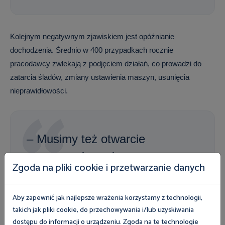
Kolejnym negatywnym zjawiskiem jest opóźnianie
dochodzenia. Średnio w 400 przypadkach rocznie
pracodawcy zwlekają z podjęciem działań, co prowadzi do
zatarcia śladów, zmiany ustawienia maszyn, usunięcia
nieprawidłowości.
– Musimy też otwarcie
powiedzieć o próbach
Zgoda na pliki cookie i przetwarzanie danych
przerzucania winy na ofiary
wypadków. Choć dotyczy to
Aby zapewnić jak najlepsze wrażenia korzystamy z technologii,
około 100 przypadków rocznie,
takich jak pliki cookie, do przechowywania i/lub uzyskiwania
dostępu do informacji o urządzeniu. Zgoda na te technologie