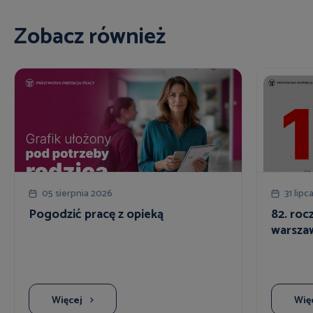
Zobacz również
05 sierpnia 2026
31 lipc
Pogodzić pracę z opieką
82. roc
warsza
Więcej
Wię