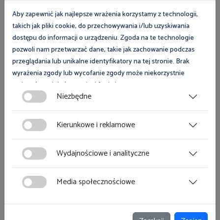
Aby zapewnić jak najlepsze wrażenia korzystamy z technologii,
takich jak pliki cookie, do przechowywania i/lub uzyskiwania
dostępu do informacji o urządzeniu. Zgoda na te technologie
pozwoli nam przetwarzać dane, takie jak zachowanie podczas
przeglądania lub unikalne identyfikatory na tej stronie. Brak
wyrażenia zgody lub wycofanie zgody może niekorzystnie
wpłynąć na niektóre cechy i funkcje.
Niezbędne
Zgoda na pliki cookies jest dobrowolna i można ją wycofać lub
art. 7
zmodyfikować w dowolnym momencie klikając w przycisk
Kierunkowe i reklamowe
ciasteczka w lewym dolnym rogu strony. Więcej informacji
polityce plików cookies
znajdziesz w
.
Wydajnościowe i analityczne
Media społecznościowe