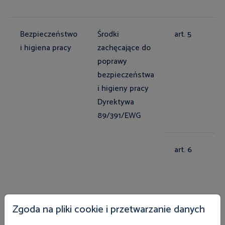
Bezpieczeństwo
Środki
art. 5
i higiena pracy
zachęcające do
poprawy
bezpieczeństwa
i higieny pracy
Dyrektywa
89/391/EWG
art. 6
Zgoda na pliki cookie i przetwarzanie danych