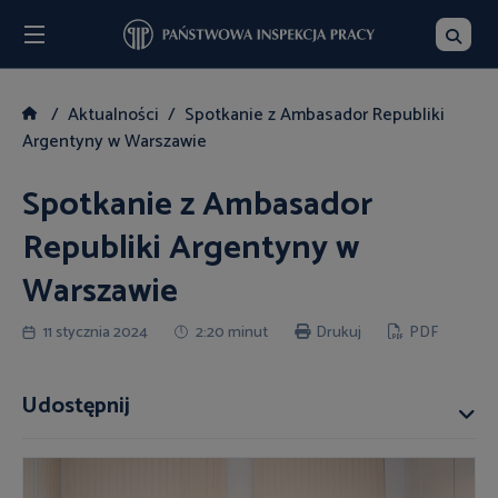
Menu
Szukaj
Aktualności
Spotkanie z Ambasador Republiki
Argentyny w Warszawie
Spotkanie z Ambasador
Republiki Argentyny w
Warszawie
11 stycznia 2024
2:20 minut
Drukuj
PDF
Udostępnij