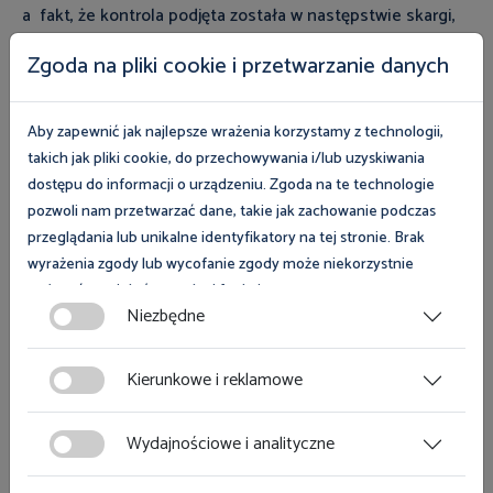
a fakt, że kontrola podjęta została w następstwie skargi,
co do zasady nie jest ujawniany kontrolowanemu
Zgoda na pliki cookie i przetwarzanie danych
pracodawcy.
W toku dyskusji wskazano także przypadki korzystania
Aby zapewnić jak najlepsze wrażenia korzystamy z technologii,
takich jak pliki cookie, do przechowywania i/lub uzyskiwania
przez pracowników cudzoziemskich z pomocy
dostępu do informacji o urządzeniu. Zgoda na te technologie
pośredników, poprzez których poszukują oni zatrudnienia
pozwoli nam przetwarzać dane, takie jak zachowanie podczas
w Polsce, oraz zagrożenia, jakie wiążą się z takimi
przeglądania lub unikalne identyfikatory na tej stronie. Brak
sposobami uzyskania pracy. Omawiano kwestie typów
wyrażenia zgody lub wycofanie zgody może niekorzystnie
umów, w oparciu o które możliwe jest podejmowanie
wpłynąć na niektóre cechy i funkcje.
pracy w Polsce. Zarówno Katarzyna Łażewska-Hrycko, jak i
Niezbędne
Alicia Irene Falkowski zadeklarowały chęć podtrzymania
Zgoda na pliki cookies jest dobrowolna i można ją wycofać lub
współpracy Państwowej Inspekcji Pracy z placówką
zmodyfikować w dowolnym momencie klikając w przycisk
Kierunkowe i reklamowe
dyplomatyczną Republiki Argentyny w Warszawie. Jej
ciasteczka w lewym dolnym rogu strony. Więcej informacji
polityce plików cookies
znajdziesz w
.
przejawem mogą być różnego rodzaju inicjatywy
Wydajnościowe i analityczne
adresowane do obywateli tego kraju świadczących pracę
w Polsce tak, aby zminimalizować ryzyko nieprawidłowości