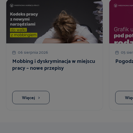
06 sierpnia 2026
05 sie
Mobbing i dyskryminacja w miejscu
Pogodzi
pracy – nowe przepisy
Więcej
Wię