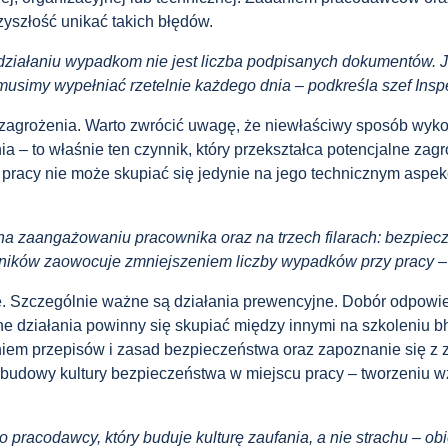
yszłość unikać takich błędów.
ziałaniu wypadkom nie jest liczba podpisanych dokumentów. Je
usimy wypełniać rzetelnie każdego dnia – podkreśla szef Inspe
 zagrożenia. Warto zwrócić uwagę, że niewłaściwy sposób wyko
ia – to właśnie ten czynnik, który przekształca potencjalne z
pracy nie może skupiać się jedynie na jego technicznym aspekc
a zaangażowaniu pracownika oraz na trzech filarach: bezpiecz
nników zaowocuje zmniejszeniem liczby wypadków przy pracy –
e. Szczególnie ważne są działania prewencyjne. Dobór odpow
zne działania powinny się skupiać między innymi na szkoleniu 
iem przepisów i zasad bezpieczeństwa oraz zapoznanie się z 
 budowy kultury bezpieczeństwa w miejscu pracy – tworzeniu
 pracodawcy, który buduje kulturę zaufania, a nie strachu – ob