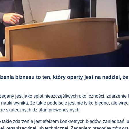
enia biznesu to ten, który oparty jest na nadziei, ż
rzegany jest jako splot nieszczęśliwych okoliczności, zdarzeni
uki wynika, że takie podejście jest nie tylko błędne, ale wręc
cie skutecznych działań prewencyjnych.
 takie zdarzenie jest efektem konkretnych błędów, zaniedbań 
iej, organizacyjnej lub technicznej. Zadaniem pracodawców oraz 