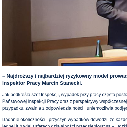
– Najdroższy i najbardziej ryzykowny model prowadz
Inspektor Pracy Marcin Stanecki.
Jak podkreśla szef Inspekcji, wypadek przy pracy często post
Państwowej Inspekcji Pracy oraz z perspektywy współczesnej na
przypadku, zwalnia z odpowiedzialności i uniemożliwia podję
Badanie okoliczności i przyczyn wypadków dowodzi, że każde
jednej lub wielu sferach działalności przedsiębiorstwa – ludzk