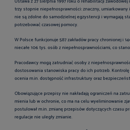
Ustawa z 27 sierpnia 1997 roku o rehabilitacji zawodowe
trzy stopnie niepełnosprawności: znaczny, umiarkowany
nie są zdolne do samodzielnej egzystencji i wymagają 
potrzebować czasowej pomocy.
W Polsce funkcjonuje 587 zakładów pracy chronionej i 14
niecałe 106 tys. osób z niepełnosprawnościami, co sta
Pracodawcy mogą zatrudniać osoby z niepełnosprawności
dostosowania stanowiska pracy do ich potrzeb. Kontrol
ocenia m.in. dostępność infrastruktury oraz bezpieczeńst
Obowiązujące przepisy nie nakładają ograniczeń na zatr
mienia lub w ochronie, co ma na celu wyeliminowanie zja
postulował m.in. zmianę przepisów dotyczących czasu pr
regulacje nie uległy zmianie.