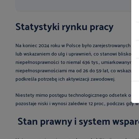
Statystyki rynku pracy
Na koniec 2024 roku w Polsce było zarejestrowanych oko
lub wskazaniem do ulg i uprawnień, co stanowi blisko 7,5
niepełnosprawności to niemal 636 tys., umiarkowanym – 1,
niepełnosprawnościami ma od 26 do 59 lat, co wskazuje n
podkreśla potrzebę ich aktywizacji zawodowej.
Niestety mimo postępu technologicznego odsetek osób
pozostaje niski i wynosi zaledwie 12 proc., podczas gdy 
Stan prawny i system wspar