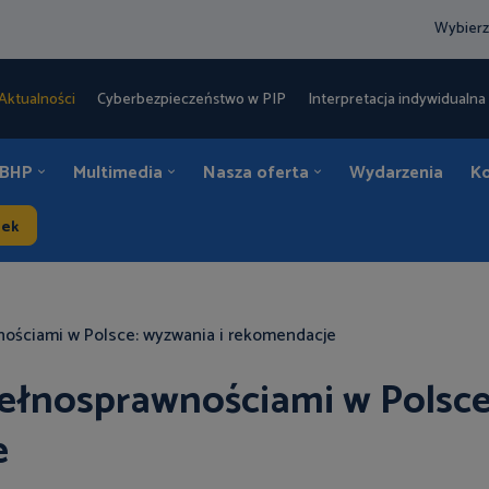
Wybierz
Aktualności
Cyberbezpieczeństwo w PIP
Interpretacja indywidualna 
 BHP
Multimedia
Nasza oferta
Wydarzenia
K
dek
nościami w Polsce: wyzwania i rekomendacje
pełnosprawnościami w Polsce
e