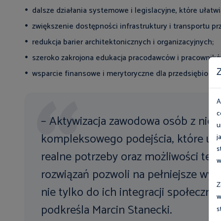
dalsze działania systemowe i legislacyjne, które ułatw
zwiększenie dostępności infrastruktury i transportu 
redukcja barier architektonicznych i organizacyjnych;
szeroko zakrojona edukacja pracodawców i pracownikó
Z
wsparcie finansowe i merytoryczne dla przedsiębiorcó
A
c
– Aktywizacja zawodowa osób z ni
u
kompleksowego podejścia, które uwzg
j
s
realne potrzeby oraz możliwości tej
w
rozwiązań pozwoli na pełniejsze wyko
Z
nie tylko do ich integracji społeczne
w
podkreśla Marcin Stanecki.
s