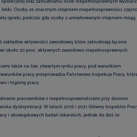
j i społecznej oraz zatrudnianiu osób niepełnosprawnych wyznacz
 i lekki. Osoby ze znacznym stopniem niepełnosprawności częst
stałej opieki, podczas gdy osoby z umiarkowanym stopniem mogą
6 zakładów aktywności zawodowej, które zatrudniają łącznie
nowi około 20 proc. aktywnych zawodowo niepełnosprawnych.
ami także na tzw. otwartym rynku pracy, pod warunkiem
ę warunków pracy przeprowadza Państwowa Inspekcja Pracy, któr
wo i higienę pracy.
udnianie pracowników z niepełnosprawnościami przy dozorze
wiska dyskryminacji. W latach 2018 i 2021 Główny Inspektor Prac
acy i obowiązkowych badań lekarskich, jednak do dziś te