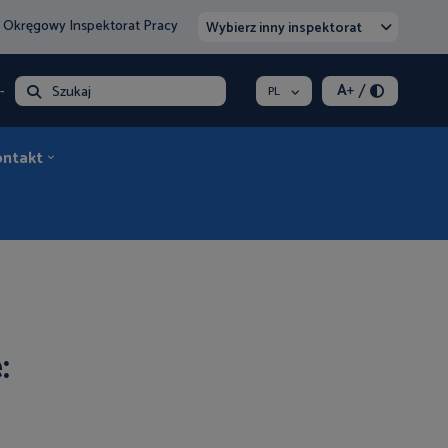
 Okręgowy Inspektorat Pracy
Wybierz inny inspektorat
/
A
+
- opłata
Szukaj
PL
ontakt
: