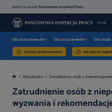
Jesteś na stronie
Państwowej Inspekcji Pracy
O nas
Dla pracodawców
Dla pracowników
Dla służb
Umowy cywilnoprawne
Jak zgłosić wypa
Aktualności
Zatrudnienie osób z niepełnospraw
Zatrudnienie osób z nie
wyzwania i rekomendacj