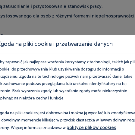
ią zatrudnianie i przystosowanie stanowisk pracy;
przystosowanego dla osób z różnymi formami niepełnosprawności
w;
goda na pliki cookie i przetwarzanie danych
w, którzy chcą zatrudniać osoby z niepełnosprawnościami.
by zapewnić jak najlepsze wrażenia korzystamy z technologii, takich jak pli
ookie, do przechowywania i/lub uzyskiwania dostępu do informacji o
epełnosprawnościami wymaga
rządzeniu. Zgoda na te technologie pozwoli nam przetwarzać dane, takie
lędni zarówno regulacje prawne, jak i
ak zachowanie podczas przeglądania lub unikalne identyfikatory na tej
tronie. Brak wyrażenia zgody lub wycofanie zgody może niekorzystnie
 grupy społecznej. Wdrożenie skutecznych
płynąć na niektóre cechy i funkcje.
rzystanie ich potencjału, co przyczyni się
goda na pliki cookies jest dobrowolna i można ją wycofać lub zmodyfikow
j, ale i rozwoju gospodarczego kraju –
 dowolnym momencie klikając w przycisk ciasteczka w lewym dolnym rog
polityce plików cookies
trony. Więcej informacji znajdziesz w
.