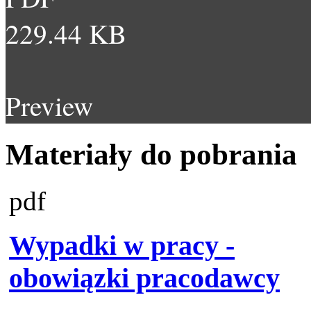
229.44 KB
Preview
Materiały do pobrania
pdf
Wypadki w pracy -
obowiązki pracodawcy