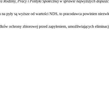
ra Rodziny, Pracy i Polityki Społecznej w sprawie najwyższych dopuszc
 na pyły są wyższe od wartości NDS, to pracodawca powinien niezwłocz
 ochrony zbiorowej przed zapyleniem, umożliwiających eliminację ze