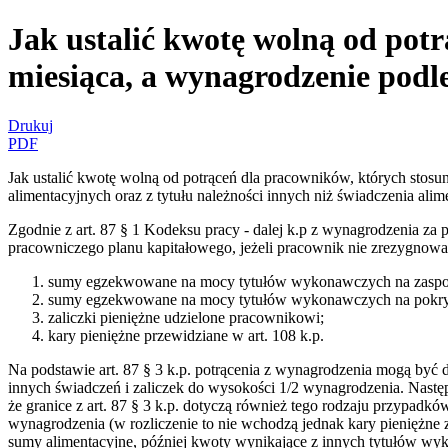
Jak ustalić kwotę wolną od pot
miesiąca, a wynagrodzenie pod
Drukuj
PDF
Jak ustalić kwotę wolną od potrąceń dla pracowników, których stos
alimentacyjnych oraz z tytułu należności innych niż świadczenia ali
Zgodnie z art. 87 § 1 Kodeksu pracy - dalej k.p z wynagrodzenia za
pracowniczego planu kapitałowego, jeżeli pracownik nie zrezygnował 
sumy egzekwowane na mocy tytułów wykonawczych na zaspok
sumy egzekwowane na mocy tytułów wykonawczych na pokrycie
zaliczki pieniężne udzielone pracownikowi;
kary pieniężne przewidziane w art. 108 k.p.
Na podstawie art. 87 § 3 k.p. potrącenia z wynagrodzenia mogą być
innych świadczeń i zaliczek do wysokości 1/2 wynagrodzenia. Następn
że granice z art. 87 § 3 k.p. dotyczą również tego rodzaju przypadk
wynagrodzenia (w rozliczenie to nie wchodzą jednak kary pieniężne z 
sumy alimentacyjne, później kwoty wynikające z innych tytułów wyk