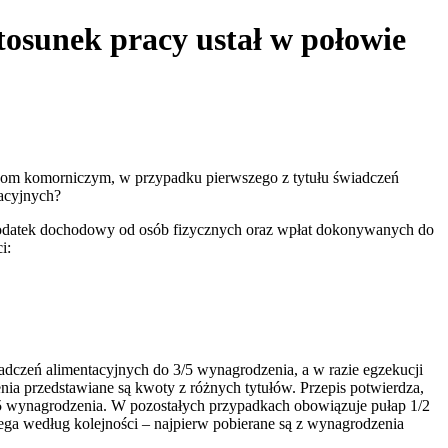
tosunek pracy ustał w połowie
ucjom komorniczym, w przypadku pierwszego z tytułu świadczeń
tacyjnych?
na podatek dochodowy od osób fizycznych oraz wpłat dokonywanych do
i:
dczeń alimentacyjnych do 3/5 wynagrodzenia, a w razie egzekucji
nia przedstawiane są kwoty z różnych tytułów. Przepis potwierdza,
 3/5 wynagrodzenia. W pozostałych przypadkach obowiązuje pułap 1/2
biega według kolejności – najpierw pobierane są z wynagrodzenia