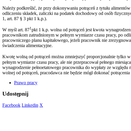
Należy podkreślić, że przy dokonywaniu potrąceń z tytułu aliment
odliczeniu składek, zaliczki na podatek dochodowy od osób fizyczny
1, art. 87 § 3 pkt 1 k.p.).
1
W myśl art. 87
pkt 1 k.p. wolna od potrąceń jest kwota wynagrodze
pracownikom zatrudnionym w pełnym wymiarze czasu pracy, po odlic
pracowniczego planu kapitałowego, jeżeli pracownik nie zrezygnow
świadczenia alimentacyjne.
Kwotę wolną od potrąceń można zmniejszyć proporcjonalnie tylko w
pełnym wymiarze czasu pracy, ale nie przepracował pełnego miesiąca 
wynagrodzenie pełnoetatowego pracownika do wypłaty ze względu na 
wolnej od potrąceń, pracodawca nie będzie mógł dokonać potrącenia
Prawo pracy
Udostępnij
Facebook
Linkedin
X