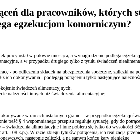
rąceń dla pracowników, których s
lega egzekucjom komorniczym?
unek pracy ustał w połowie miesiąca, a wynagrodzenie podlega egzek
mentacyjne, a w przypadku drugiego tylko z tytułu świadczeń niealimen
 pracę - po odliczeniu składek na ubezpieczenia społeczne, zaliczki 
z ich dokonywania - podlegają potrąceniu tylko następujące należnośc
ojenie świadczeń alimentacyjnych;
 należności innych niż świadczenia alimentacyjne;
 dokonywane w ramach ustalonych granic – w przypadku egzekucji świa
ie treść § 4 wspomnianego przepisu reguluje sytuację, gdy do potrące
ów – świadczenia alimentacyjne i inne pobiera się tylko do wysokości
art. 108 k.p.). W razie zbiegu tytułów potrącenia, ich realizacja prze
onawczych, następnie zaliczki, a na samym końcu kary pieniężne.