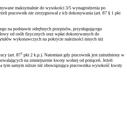
okonywane maksymalnie do wysokości 3/5 wynagrodzenia po
eli pracownik nie zrezygnował z ich dokonywania (art. 87 § 1 pkt
nego na podstawie odrębnych przepisów, przysługującego
hodowy od osób fizycznych oraz wpłat dokonywanych do
tytułów wykonawczych na pokrycie należności innych niż
1
cy (art. 87
pkt 2 k.p.). Natomiast gdy pracownik jest zatrudniony w
pozwalających na zmniejszenie kwoty wolnej od potrąceń. Jeżeli
e, a tym samym niższe niż obowiązująca pracownika wysokość kwoty