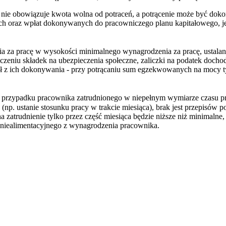
ów nie obowiązuje kwota wolna od potraceń, a potrącenie może być d
ch oraz wpłat dokonywanych do pracowniczego planu kapitałowego, jeż
nia za pracę w wysokości minimalnego wynagrodzenia za pracę, ustala
zeniu składek na ubezpieczenia społeczne, zaliczki na podatek doc
ał z ich dokonywania - przy potrącaniu sum egzekwowanych na mocy 
 przypadku pracownika zatrudnionego w niepełnym wymiarze czasu pra
(np. ustanie stosunku pracy w trakcie miesiąca), brak jest przepisów 
zatrudnienie tylko przez część miesiąca będzie niższe niż minimaln
 niealimentacyjnego z wynagrodzenia pracownika.