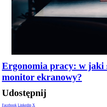
Ergonomia pracy: w jaki
monitor ekranowy?
Udostępnij
Facebook
Linkedin
X