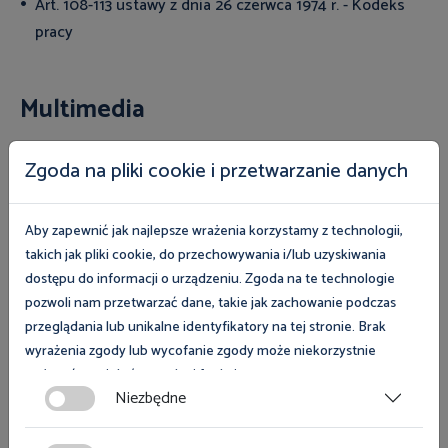
Art. 108-113 ustawy z dnia 26 czerwca 1974 r. - Kodeks
pracy
Multimedia
Zgoda na pliki cookie i przetwarzanie danych
Aby zapewnić jak najlepsze wrażenia korzystamy z technologii,
takich jak pliki cookie, do przechowywania i/lub uzyskiwania
dostępu do informacji o urządzeniu. Zgoda na te technologie
pozwoli nam przetwarzać dane, takie jak zachowanie podczas
przeglądania lub unikalne identyfikatory na tej stronie. Brak
Odpowiedzialność porządkowa pracowników
wyrażenia zgody lub wycofanie zgody może niekorzystnie
wpłynąć na niektóre cechy i funkcje.
Niezbędne
Zgoda na pliki cookies jest dobrowolna i można ją wycofać lub
Chcesz się z nami