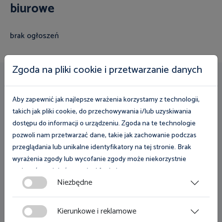
biurowe
brak ogłoszeń
Zgoda na pliki cookie i przetwarzanie danych
Przydatne linki
Aby zapewnić jak najlepsze wrażenia korzystamy z technologii,
Zamówienia publiczne
takich jak pliki cookie, do przechowywania i/lub uzyskiwania
dostępu do informacji o urządzeniu. Zgoda na te technologie
Dostęp do informacji publicznej
pozwoli nam przetwarzać dane, takie jak zachowanie podczas
przeglądania lub unikalne identyfikatory na tej stronie. Brak
Klauzula informacyjna
wyrażenia zgody lub wycofanie zgody może niekorzystnie
Deklaracja dostępności
wpłynąć na niektóre cechy i funkcje.
Niezbędne
Film w języku migowym
Zgoda na pliki cookies jest dobrowolna i można ją wycofać lub
zmodyfikować w dowolnym momencie klikając w przycisk
Tekst łatwy do czytania
Kierunkowe i reklamowe
ciasteczka w lewym dolnym rogu strony. Więcej informacji