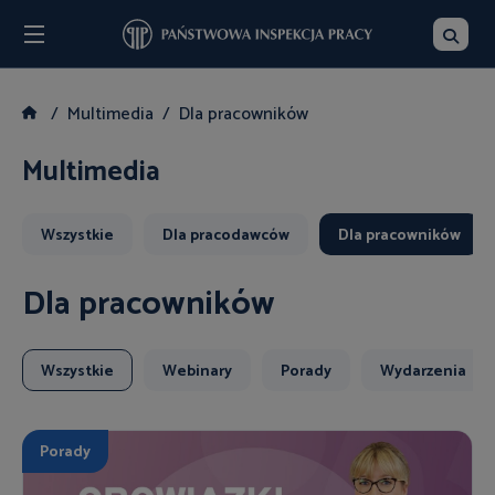
Menu
Szukaj
Multimedia
Dla pracowników
Multimedia
Wszystkie
Dla pracodawców
Dla pracowników
Dla pracowników
Wszystkie
Webinary
Porady
Wydarzenia
Porady