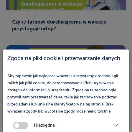
Czy 17-latkowi dorabiającemu w wakacje
przysługuje urlop?
Porady
Zgoda na pliki cookie i przetwarzanie danych
Aby zapewnić jak najlepsze wrażenia korzystamy z technologii,
takich jak pliki cookie, do przechowywania i/lub uzyskiwania
dostępu do informacji o urządzeniu. Zgoda na te technologie
pozwoli nam przetwarzać dane, takie jak zachowanie podczas
Jakie w wynagrodzenie przysługuje osobie
przeglądania lub unikalne identyfikatory na tej stronie. Brak
pracującej na podstawie umowy zlecenia?
wyrażenia zgody lub wycofanie zgody może niekorzystnie
wpłynąć na niektóre cechy i funkcje.
Niezbędne
Porady