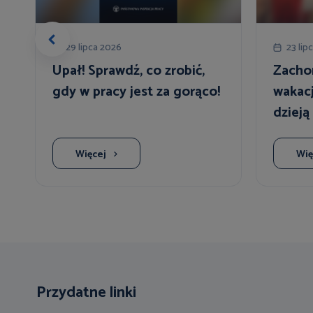
29 lipca 2026
23 lip
Upał! Sprawdź, co zrobić,
Zacho
gdy w pracy jest za gorąco!
wakac
dzieją
urlop
Więcej
Wię
Przydatne linki