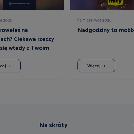
ca 2026
11 czerwca 2026
rowałeś na
Nadgodziny to mobb
jach? Ciekawe rzeczy
 się wtedy z Twoim
em!
cej
Więcej
Na skróty