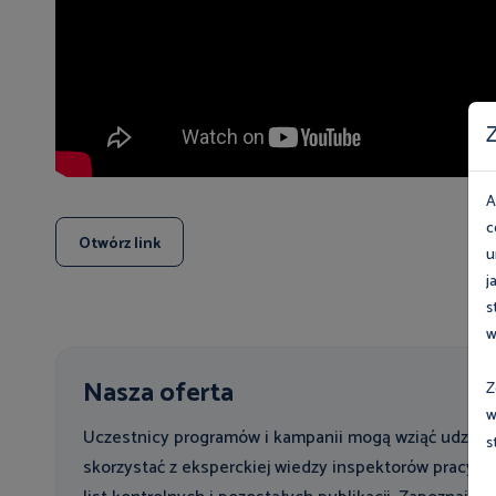
Z
A
c
Otwórz link
u
j
s
w
Nasza oferta
Z
w
Uczestnicy programów i kampanii mogą wziąć udział 
s
skorzystać z eksperckiej wiedzy inspektorów pracy o