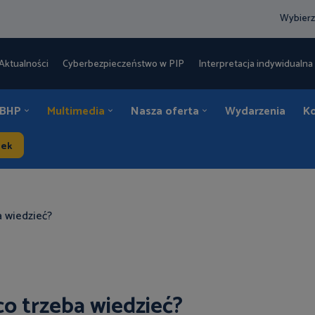
Wybierz
Aktualności
Cyberbezpieczeństwo w PIP
Interpretacja indywidualna 
 BHP
Multimedia
Nasza oferta
Wydarzenia
K
dek
a wiedzieć?
o trzeba wiedzieć?