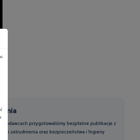
ki
rania
ać
u
pracodawcach przygotowaliśmy bezpłatne publikacje z
ności zatrudnienia oraz bezpieczeństwa i higieny