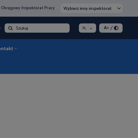
 Okręgowy Inspektorat Pracy
Wybierz inny inspektorat
/
A
+
- opłata
Szukaj
PL
ontakt