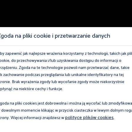
goda na pliki cookie i przetwarzanie danych
by zapewnić jak najlepsze wrażenia korzystamy z technologii, takich jak pli
ookie, do przechowywania i/lub uzyskiwania dostępu do informacji o
rządzeniu. Zgoda na te technologie pozwoli nam przetwarzać dane, takie
ak zachowanie podczas przeglądania lub unikalne identyfikatory na tej
tronie. Brak wyrażenia zgody lub wycofanie zgody może niekorzystnie
płynąć na niektóre cechy i funkcje.
Publikacje do pob
goda na pliki cookies jest dobrowolna i można ją wycofać lub zmodyfikow
 dowolnym momencie klikając w przycisk ciasteczka w lewym dolnym rog
w bezpłatnych szkoleniach,
Z myślą o pracownikach i 
polityce plików cookies
trony. Więcej informacji znajdziesz w
.
raz fachowych poradników,
zakresu prawa pracy, legal