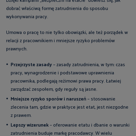
Dzięki kampanii „Bezpieczni na etacie” dowiesz się, jak
dobrać właściwą formę zatrudnienia do sposobu
wykonywania pracy.
Umowa o pracę to nie tylko obowiązki, ale też porządek w
relacji z pracownikiem i mniejsze ryzyko problemów
prawnych.
Przejrzyste zasady
–
zasady zatrudnienia, w tym: czas
pracy, wynagrodzenie i podstawowe uprawnienia
pracownika, podlegają reżimowi prawa pracy
. Łatwiej
zarządzać zespołem, gdy reguły są jasne.
Mniejsze ryzyko sporów i naruszeń
– stosowanie
zlecenia tam, gdzie w praktyce jest etat, jest niezgodne
z prawem.
Lepszy wizerunek
– oferowanie etatu i dbanie o warunki
zatrudnienia buduje markę pracodawcy. W wielu