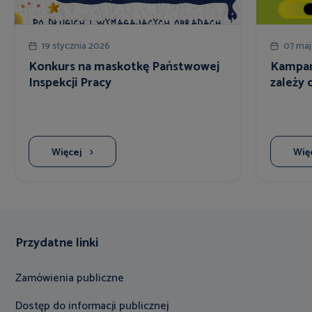
19 stycznia 2026
07 maj
Konkurs na maskotkę Państwowej
Kampan
Inspekcji Pracy
zależy 
Więcej
Wię
Przydatne linki
Zamówienia publiczne
Dostęp do informacji publicznej