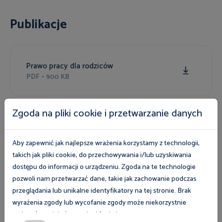
Publikacje
Prawo pracy dla rodziców
PDF
•
900 KB
Zgoda na pliki cookie i przetwarzanie danych
WIZJA ZERO. Zdrowa i bezpieczna praca
PDF
•
707 KB
Aby zapewnić jak najlepsze wrażenia korzystamy z technologii,
takich jak pliki cookie, do przechowywania i/lub uzyskiwania
dostępu do informacji o urządzeniu. Zgoda na te technologie
pozwoli nam przetwarzać dane, takie jak zachowanie podczas
Uprawnienia rodzicielskie pracujących ojców
przeglądania lub unikalne identyfikatory na tej stronie. Brak
PDF
•
614 KB
wyrażenia zgody lub wycofanie zgody może niekorzystnie
wpłynąć na niektóre cechy i funkcje.