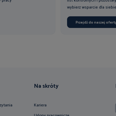
y pracy
list kontrolnych i pozostał
wybierz wsparcie dla siebie
Przejdź do naszej ofert
Na skróty
zytania
Kariera
Urlopy pracownicze