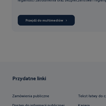
legalności zatrudnienia oraz bezpieczeństwa i higien
Przejdź do multimediów
Przydatne linki
Zamówienia publiczne
Tekst łatwy do c
Dostęp do informacji publicznej
Kariera