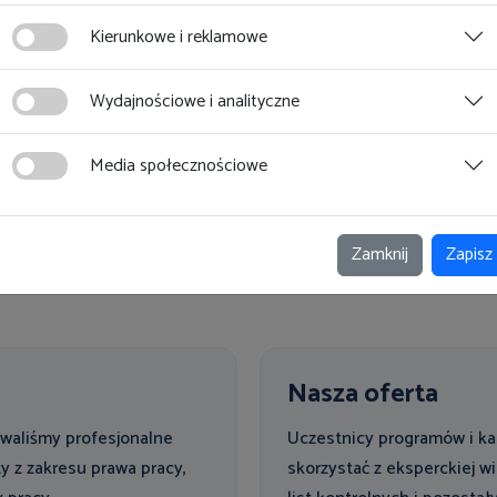
Kierunkowe i reklamowe
Wydajnościowe i analityczne
Media społecznościowe
5
6
7
8
9
10
11
12
13
14
Zamknij
Zapisz
Strona 10 z 16
Nasza oferta
towaliśmy profesjonalne
Uczestnicy programów i ka
y z zakresu prawa pracy,
skorzystać z eksperckiej 