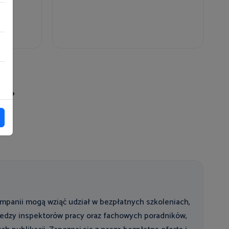
mpanii mogą wziąć udział w bezpłatnych szkoleniach,
wiedzy inspektorów pracy oraz fachowych poradników,