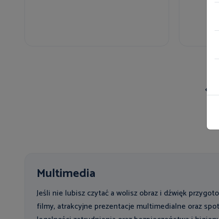
Multimedia
Jeśli nie lubisz czytać a wolisz obraz i dźwięk przygo
filmy, atrakcyjne prezentacje multimedialne oraz spot