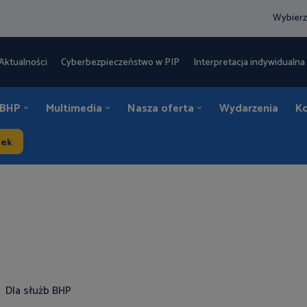
Wybierz
Aktualności
Cyberbezpieczeństwo w PIP
Interpretacja indywidualna 
 BHP
Multimedia
Nasza oferta
Wydarzenia
K
dek
Dla służb BHP