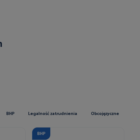
n
BHP
Legalność zatrudnienia
Obcojęzyczne
BHP