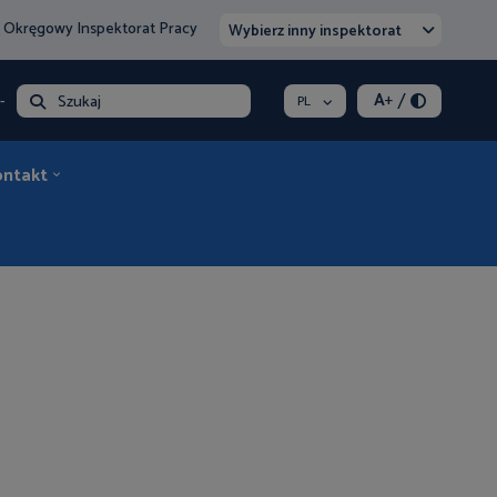
 Okręgowy Inspektorat Pracy
Wybierz inny inspektorat
/
A
+
- opłata
Szukaj
PL
ontakt