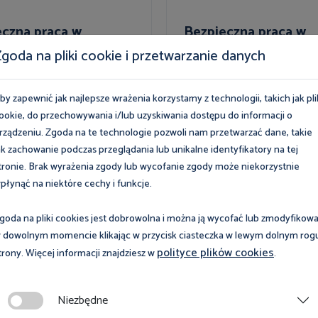
eczna praca w
Bezpieczna praca w
ie pielęgniarki
zakładach piekarnicz
goda na pliki cookie i przetwarzanie danych
by zapewnić jak najlepsze wrażenia korzystamy z technologii, takich jak pli
ookie, do przechowywania i/lub uzyskiwania dostępu do informacji o
rządzeniu. Zgoda na te technologie pozwoli nam przetwarzać dane, takie
ak zachowanie podczas przeglądania lub unikalne identyfikatory na tej
tronie. Brak wyrażenia zgody lub wycofanie zgody może niekorzystnie
płynąć na niektóre cechy i funkcje.
BHP
goda na pliki cookies jest dobrowolna i można ją wycofać lub zmodyfikow
 dowolnym momencie klikając w przycisk ciasteczka w lewym dolnym rog
czna praca w tartaku
Bezpieczne pozyskan
polityce plików cookies
trony. Więcej informacji znajdziesz w
.
drewna. Dobre prakty
Niezbędne