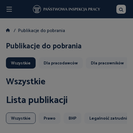
Menu
Szukaj
Publikacje do pobrania
Publikacje do pobrania
Wszystkie
Dla pracodawców
Dla pracowników
Wszystkie
Lista publikacji
Wszystkie
Prawo
BHP
Legalność zatrudnien