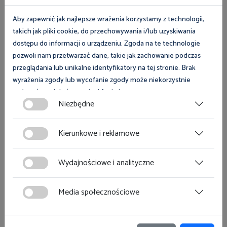
Aby zapewnić jak najlepsze wrażenia korzystamy z technologii,
BHP
takich jak pliki cookie, do przechowywania i/lub uzyskiwania
dostępu do informacji o urządzeniu. Zgoda na te technologie
pozwoli nam przetwarzać dane, takie jak zachowanie podczas
Instalacje elektryczne na budowie
przeglądania lub unikalne identyfikatory na tej stronie. Brak
wyrażenia zgody lub wycofanie zgody może niekorzystnie
wpłynąć na niektóre cechy i funkcje.
Niezbędne
Zgoda na pliki cookies jest dobrowolna i można ją wycofać lub
zmodyfikować w dowolnym momencie klikając w przycisk
Kierunkowe i reklamowe
ciasteczka w lewym dolnym rogu strony. Więcej informacji
polityce plików cookies
znajdziesz w
.
Wydajnościowe i analityczne
BHP
Media społecznościowe
Transport ręczny na placu budowy