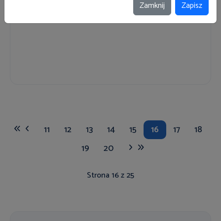
Zamknij
Zapisz
11
12
13
14
15
16
17
18
19
20
Strona 16 z 25