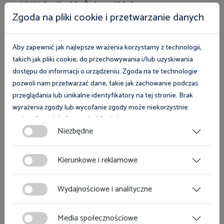
XXIV Podlaskie Święto Chleba
Zgoda na pliki cookie i przetwarzanie danych
Więcej
Aby zapewnić jak najlepsze wrażenia korzystamy z technologii,
takich jak pliki cookie, do przechowywania i/lub uzyskiwania
dostępu do informacji o urządzeniu. Zgoda na te technologie
pozwoli nam przetwarzać dane, takie jak zachowanie podczas
przeglądania lub unikalne identyfikatory na tej stronie. Brak
Targi
wyrażenia zgody lub wycofanie zgody może niekorzystnie
wpłynąć na niektóre cechy i funkcje.
12 sierpnia 2026
Niezbędne
Gdańsk, Skwer Heweliusza ul. Korzenna/ ul. Rajska
Zgoda na pliki cookies jest dobrowolna i można ją wycofać lub
Stoisko OIP Gdańsk podczas Jarmarku
zmodyfikować w dowolnym momencie klikając w przycisk
Dominikańskiego
Kierunkowe i reklamowe
ciasteczka w lewym dolnym rogu strony. Więcej informacji
polityce plików cookies
znajdziesz w
.
Wydajnościowe i analityczne
Więcej
Media społecznościowe