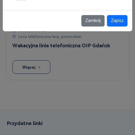
Inne
Zamknij
Zapisz
12 sierpnia 2026
Linia telefoniczna (woj. pomorskie)
Wakacyjna linia telefoniczna OIP Gdańsk
Więcej
Przydatne linki