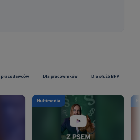
a pracodawców
Dla pracowników
Dla służb BHP
Multimedia
M