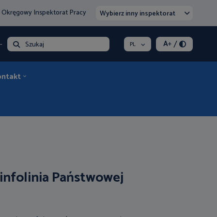
 Okręgowy Inspektorat Pracy
Wybierz inny inspektorat
/
A
+
- opłata
Szukaj
PL
ontakt
 infolinia Państwowej