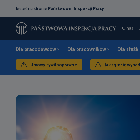
Jesteś na stronie
Państwowej Inspekcji Pracy
O nas
Dla pracodawców
Dla pracowników
Dla służb
Umowy cywilnoprawne
Jak zgłosić wypa