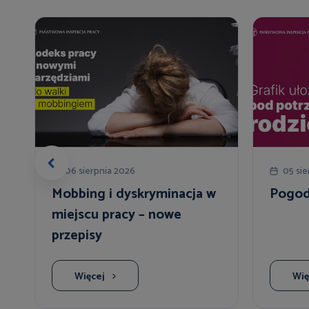
06 sierpnia 2026
05 sie
o
Mobbing i dyskryminacja w
Pogodz
miejscu pracy – nowe
przepisy
Więcej
Wię