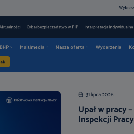
Wybierz
Aktualności
Cyberbezpieczeństwo w PIP
Interpretacja indywidualna 
 BHP
Multimedia
Nasza oferta
Wydarzenia
K
dek
31 lipca 2026
Upał w pracy –
Inspekcji Pracy