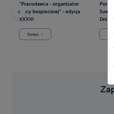
"Pracodawca - organizator
Porad
pracy bezpiecznej" - edycja
Suwałk
XXXIII
Dni S
Dołącz
Doł
Zap