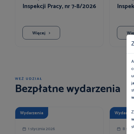
Inspekcji Pracy, nr 7-8/2026
Inspek
Więcej
Wię
Z
A
c
u
WEŹ UDZIAŁ
j
Bezpłatne wydarzenia
s
w
Z
Wydarzenia
Wydarzen
w
s
1 stycznia 2026
8 sier