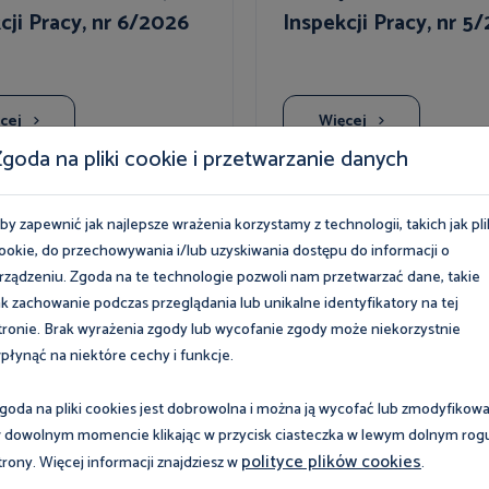
cji Pracy, nr 6/2026
Inspekcji Pracy, nr 5
cej
Więcej
goda na pliki cookie i przetwarzanie danych
by zapewnić jak najlepsze wrażenia korzystamy z technologii, takich jak pli
ookie, do przechowywania i/lub uzyskiwania dostępu do informacji o
rządzeniu. Zgoda na te technologie pozwoli nam przetwarzać dane, takie
ak zachowanie podczas przeglądania lub unikalne identyfikatory na tej
Wszys
tronie. Brak wyrażenia zgody lub wycofanie zgody może niekorzystnie
płynąć na niektóre cechy i funkcje.
goda na pliki cookies jest dobrowolna i można ją wycofać lub zmodyfikow
ia
Wydarzenia
 dowolnym momencie klikając w przycisk ciasteczka w lewym dolnym rog
polityce plików cookies
trony. Więcej informacji znajdziesz w
.
pnia 2026
8 sierpnia 2026