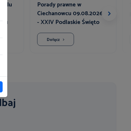
raślu
Porady prawne w
owe
Ciechanowcu 09.08.2026r.
niu
- XXIV Podlaskie Święto
Chleba
Dołącz
dbaj