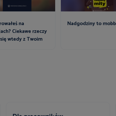
rowałeś na
Nadgodziny to mobb
jach? Ciekawe rzeczy
 się wtedy z Twoim
em!