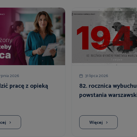
rpnia 2026
31 lipca 2026
ić pracę z opieką
82. rocznica wybuchu
powstania warszawsk
cej
Więcej