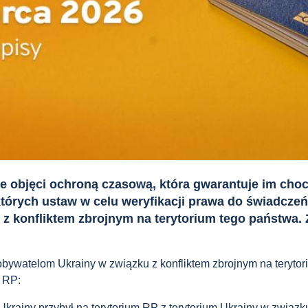
ce objęci ochroną czasową, która gwarantuje im cho
ektórych ustaw w celu weryfikacji prawa do świadcze
konfliktem zbrojnym na terytorium tego państwa. Z
obywatelom Ukrainy w związku z konfliktem zbrojnym na terytor
m RP:
 Ukrainy przybył na terytorium RP z terytorium Ukrainy w zwią