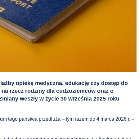
ciażby opiekę medyczną, edukację czy dostęp do
ń na rzecz rodziny dla cudzoziemców oraz o
miany weszły w życie 30 września 2025 roku –
ium tego państwa przedłuża – tym razem do 4 marca 2026 r. –
zku z działaniami wojennymi prowadzonymi na terytorium tego