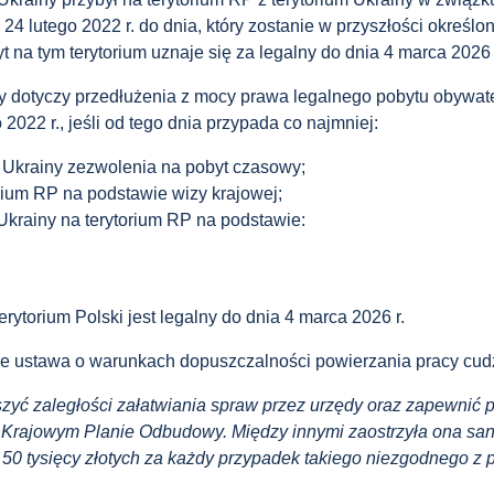
a 24 lutego 2022 r. do dnia, który zostanie w przyszłości okre
t na tym terytorium uznaje się za legalny do dnia 4 marca 2026 
ry dotyczy przedłużenia z mocy prawa legalnego pobytu obywat
022 r., jeśli od tego dnia przypada co najmniej:
 Ukrainy zezwolenia na pobyt czasowy;
orium RP na podstawie wizy krajowej;
Ukrainy na terytorium RP na podstawie:
ytorium Polski jest legalny do dnia 4 marca 2026 r.
je ustawa o warunkach dopuszczalności powierzania pracy cu
zyć zaległości załatwiania spraw przez urzędy oraz zapewnić 
 Krajowym Planie Odbudowy. Między innymi zaostrzyła ona san
 50 tysięcy złotych za każdy przypadek takiego niezgodnego z