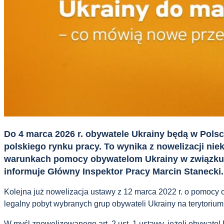
Do 4 marca 2026 r. obywatele Ukrainy będą w Pols
polskiego rynku pracy. To wynika z nowelizacji ni
warunkach pomocy obywatelom Ukrainy w związku z 
informuje Główny Inspektor Pracy Marcin Stanecki.
Kolejna już nowelizacja ustawy z 12 marca 2022 r. o pomocy 
legalny pobyt wybranych grup obywateli Ukrainy na terytoriu
W myśl znowelizowanego art. 2 ust. 1 ustawy, jeżeli obywatel