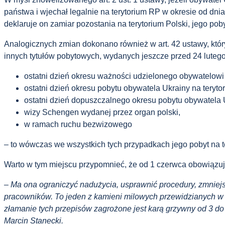
państwa i wjechał legalnie na terytorium RP w okresie od dni
deklaruje on zamiar pozostania na terytorium Polski, jego poby
Analogicznych zmian dokonano również w art. 42 ustawy, któ
innych tytułów pobytowych, wydanych jeszcze przed 24 lutego 2
ostatni dzień okresu ważności udzielonego obywatelowi
ostatni dzień okresu pobytu obywatela Ukrainy na teryt
ostatni dzień dopuszczalnego okresu pobytu obywatela 
wizy Schengen wydanej przez organ polski,
w ramach ruchu bezwizowego
– to wówczas we wszystkich tych przypadkach jego pobyt na ter
Warto w tym miejscu przypomnieć, że od 1 czerwca obowiązu
– Ma ona ograniczyć nadużycia, usprawnić procedury, zmniejs
pracowników. To jeden z kamieni milowych przewidzianych w
złamanie tych przepisów zagrożone jest karą grzywny od 3 do
Marcin Stanecki.