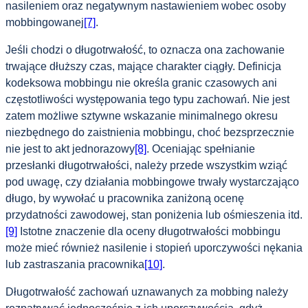
nasileniem oraz negatywnym nastawieniem wobec osoby
mobbingowanej
[7]
.
Jeśli chodzi o długotrwałość, to oznacza ona zachowanie
trwające dłuższy czas, mające charakter ciągły. Definicja
kodeksowa mobbingu nie określa granic czasowych ani
częstotliwości występowania tego typu zachowań. Nie jest
zatem możliwe sztywne wskazanie minimalnego okresu
niezbędnego do zaistnienia mobbingu, choć bezsprzecznie
nie jest to akt jednorazowy
[8]
. Oceniając spełnianie
przesłanki długotrwałości, należy przede wszystkim wziąć
pod uwagę, czy działania mobbingowe trwały wystarczająco
długo, by wywołać u pracownika zaniżoną ocenę
przydatności zawodowej, stan poniżenia lub ośmieszenia itd.
[9]
Istotne znaczenie dla oceny długotrwałości mobbingu
może mieć również nasilenie i stopień uporczywości nękania
lub zastraszania pracownika
[10]
.
Długotrwałość zachowań uznawanych za mobbing należy