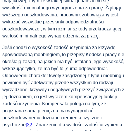
majątkowej, z tym że w takiej sytuacji należy mu się
wysokość minimalnego wynagrodzenia za pracę. Żądając
wyższego odszkodowania, pracownik zobowiązany jest
wykazać wszystkie przesłanki odpowiedzialności
odszkodowawczej, w tym rozmiar szkody przekraczającej
wartość minimalnego wynagrodzenia za pracę.
Jeśli chodzi o wysokość zadośćuczynienia za krzywdę
spowodowaną mobbingiem, to przepisy Kodeksu pracy nie
określają zasad, na jakich ma być ustalana jego wysokość,
wskazując tylko, że ma być to „suma odpowiednia”.
Odpowiedni charakter kwoty zasądzonej z tytułu mobbingu
powinien być adekwatny przede wszystkim do rodzaju
wyrządzonej krzywdy i negatywnych przeżyć związanych z
jej doznaniem, co jest wyrazem kompensacyjnej funkcji
zadośćuczynienia. Kompensata polega na tym, że
przyznana suma pieniężna ma wynagrodzić
poszkodowanemu doznane cierpienia fizyczne i
psychiczne
[32]
. Znaczenie dla wartości zadośćuczynienia