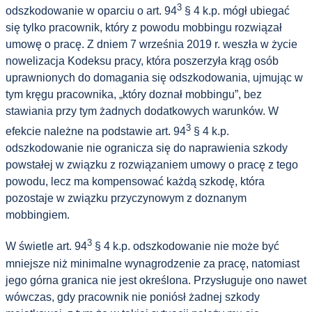
3
odszkodowanie w oparciu o art. 94
§ 4 k.p. mógł ubiegać
się tylko pracownik, który z powodu mobbingu rozwiązał
umowę o pracę. Z dniem 7 września 2019 r. weszła w życie
nowelizacja Kodeksu pracy, która poszerzyła krąg osób
uprawnionych do domagania się odszkodowania, ujmując w
tym kręgu pracownika, „który doznał mobbingu”, bez
stawiania przy tym żadnych dodatkowych warunków. W
3
efekcie należne na podstawie art. 94
§ 4 k.p.
odszkodowanie nie ogranicza się do naprawienia szkody
powstałej w związku z rozwiązaniem umowy o pracę z tego
powodu, lecz ma kompensować każdą szkodę, która
pozostaje w związku przyczynowym z doznanym
mobbingiem.
3
W świetle art. 94
§ 4 k.p. odszkodowanie nie może być
mniejsze niż minimalne wynagrodzenie za pracę, natomiast
jego górna granica nie jest określona. Przysługuje ono nawet
wówczas, gdy pracownik nie poniósł żadnej szkody