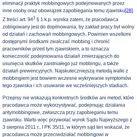
eliminacji praktyk mobbingowych podejmowanych przez
inne osoby oraz obowiązek zapobiegania temu zjawisku
[28]
.
3
Z treści art. 94
§ 1 k.p. wynika zatem, że pracodawca
zobligowany jest do dopilnowania, by zakład pracy był wolny
od działań i zachowań mobbingowych. Powinien wszelkimi
dostępnymi środkami zwalczać mobbing i chronić
pracowników przed tym zjawiskiem, a to oznacza
konieczność podejmowania działań zmierzających do
usunięcia skutków zaistniałego już mobbingu, a także
działań prewencyjnych. Najskuteczniejszą metodą walki z
mobbingiem jest bowiem wczesne wykrywanie symptomów
tego zjawiska i ich usuwanie we wcześniejszych stadiach.
Przepisy nie wskazują konkretnych środków ani metod, które
pracodawca może wykorzystywać, podejmując działania
antymobbingowe, zwłaszcza przy zapobieganiu temu
zjawisku. Warto więc przywołać wyrok Sądu Najwyższego z
3 sierpnia 2011 r., I PK 35/11, w którym sąd ten wskazał, że
pracodawca może przeciwdziałać mobbingowi w