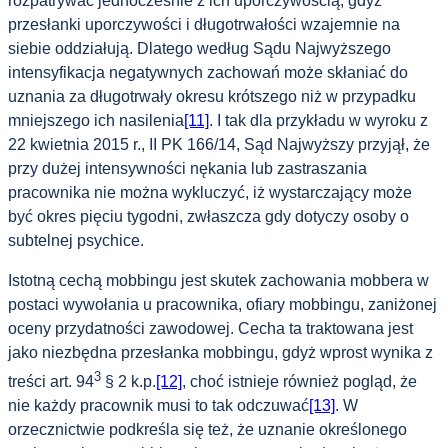
rozpatrywać jednocześnie z ich uporczywością, gdyż
przesłanki uporczywości i długotrwałości wzajemnie na
siebie oddziałują. Dlatego według Sądu Najwyższego
intensyfikacja negatywnych zachowań może skłaniać do
uznania za długotrwały okresu krótszego niż w przypadku
mniejszego ich nasilenia
[11]
. I tak dla przykładu w wyroku z
22 kwietnia 2015 r., II PK 166/14, Sąd Najwyższy przyjął, że
przy dużej intensywności nękania lub zastraszania
pracownika nie można wykluczyć, iż wystarczający może
być okres pięciu tygodni, zwłaszcza gdy dotyczy osoby o
subtelnej psychice.
Istotną cechą mobbingu jest skutek zachowania mobbera w
postaci wywołania u pracownika, ofiary mobbingu, zaniżonej
oceny przydatności zawodowej. Cecha ta traktowana jest
jako niezbędna przesłanka mobbingu, gdyż wprost wynika z
3
treści art. 94
§ 2 k.p.
[12]
, choć istnieje również pogląd, że
nie każdy pracownik musi to tak odczuwać
[13]
. W
orzecznictwie podkreśla się też, że uznanie określonego