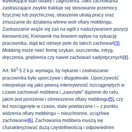
wywołujące stan obawy i zagrożenia. Jako zachowania
zastraszające zwykle traktuje się stosowanie przemocy
fizycznej lub psychicznej, straszenie utratą pracy oraz
zmuszanie do działania wbrew woli ofiary mobbingu.
Zastraszanie wiąże się zaś na ogół z nadużywaniem pozycji
kierowniczej. Kierownik ma bowiem wpływ na sytuację
pracownika, stąd też istnieje pole do takich zachowań
[3]
.
Mobbing może mieć formę szykan, oszczerstw, intryg,
dręczenia, gnębienia czy nawet zachowań sadystycznych
[4]
.
3
Art. 94
§ 2 k.p. wymaga, by nękanie i zastraszanie
pracownika było uporczywe i długotrwałe. Uporczywość
interpretuje się jako pewną intensywność rozciągniętych w
czasie zachowań mobbera i „zawzięte” dążenie do celu,
jakim jest poniżenie i ośmieszenie ofiary mobbingu
[5]
, czy
też rozciągnięte w czasie, stale powtarzane i – z punktu
widzenia ofiary mobbingu – nieuchronne, uciążliwe
zachowanie
[6]
. Zachowania mobbera muszą się
charakteryzować dużą częstotliwością i odpowiednim