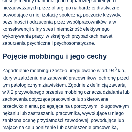
stosuje metody manipulacji od najbardziej subtelnych i
niezauważanych przez ofiarę, po najbardziej drastyczne,
powodujące u niej izolację społeczną, poczucie krzywdy,
bezsilności i odrzucenia przez współpracowników, a w
konsekwencji silny stres i niemożność efektywnego
wykonywania pracy, w skrajnych przypadkach nawet
zaburzenia psychiczne i psychosomatyczne.
Pojęcie mobbingu i jego cechy
3
Zagadnienie mobbingu zostało uregulowane w art. 94
k.p.,
który w założeniu ma zapewnić pracownikowi ochronę przed
tym patologicznym zjawiskiem. Zgodnie z definicją zawartą
w § 2 przywołanego przepisu mobbing oznacza działania lub
zachowania dotyczące pracownika lub skierowane
przeciwko niemu, polegające na uporczywym i długotrwałym
nękaniu lub zastraszaniu pracownika, wywołujące u niego
zaniżoną ocenę przydatności zawodowej, powodujące lub
mające na celu poniżenie lub ośmieszenie pracownika,