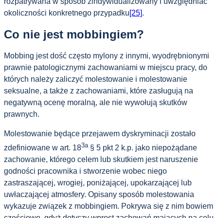
rozpatrywana w sposób zindywidualizowany i uwzględniać
okoliczności konkretnego przypadku
[25]
.
Co nie jest mobbingiem?
Mobbing jest dość często mylony z innymi, wyodrębnionymi
prawnie patologicznymi zachowaniami w miejscu pracy, do
których należy zaliczyć molestowanie i molestowanie
seksualne, a także z zachowaniami, które zasługują na
negatywną ocenę moralną, ale nie wywołują skutków
prawnych.
Molestowanie będące przejawem dyskryminacji zostało
3a
zdefiniowane w art. 18
§ 5 pkt 2 k.p. jako niepożądane
zachowanie, którego celem lub skutkiem jest naruszenie
godności pracownika i stworzenie wobec niego
zastraszającej, wrogiej, poniżającej, upokarzającej lub
uwłaczającej atmosfery. Opisany sposób molestowania
wykazuje związek z mobbingiem. Pokrywa się z nim bowiem
częściowo, gdyż dotyczy wprost zachowań mających na celu