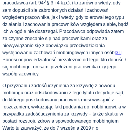
3
pracodawca (art. 94
§ 3 i 4 k.p.), i to zarówno wtedy, gdy
sam dopuścił się zabronionych działań i zachowań
względem pracownika, jak i wtedy, gdy tolerował tego typu
działania i zachowania pracowników względem siebie, bądź
ich w ogóle nie dostrzegał. Pracodawca odpowiada zatem
za czynne znęcanie się nad pracownikami oraz za
niewywiązanie się z obowiązku przeciwdziałania
występowaniu zachowań mobbingowych innych osób
[31]
.
Ponosi odpowiedzialność niezależnie od tego, kto dopuścił
się mobbingu: on sam, przełożeni pracownika czy jego
współpracownicy.
O przyznaniu zadośćuczynienia za krzywdę z powodu
mobbingu oraz odszkodowaniu z tego tytułu decyduje sąd,
do którego poszkodowany pracownik musi wystąpić z
roszczeniem, wykazując fakt poddania go mobbingowi, a w
przypadku zadośćuczynienia za krzywdy – także skutku w
postaci rozstroju zdrowia spowodowanego mobbingiem.
Warto tu zauważyć, że do 7 września 2019 r. o