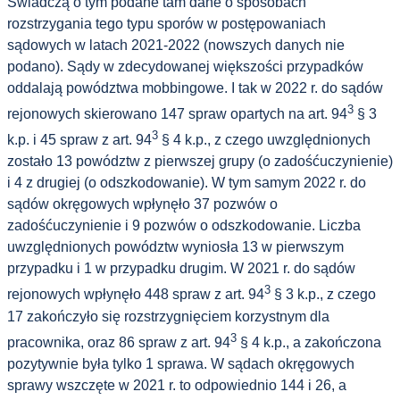
Świadczą o tym podane tam dane o sposobach
rozstrzygania tego typu sporów w postępowaniach
sądowych w latach 2021-2022 (nowszych danych nie
podano). Sądy w zdecydowanej większości przypadków
oddalają powództwa mobbingowe. I tak w 2022 r. do sądów
3
rejonowych skierowano 147 spraw opartych na art. 94
§ 3
3
k.p. i 45 spraw z art. 94
§ 4 k.p., z czego uwzględnionych
zostało 13 powództw z pierwszej grupy (o zadośćuczynienie)
i 4 z drugiej (o odszkodowanie). W tym samym 2022 r. do
sądów okręgowych wpłynęło 37 pozwów o
zadośćuczynienie i 9 pozwów o odszkodowanie. Liczba
uwzględnionych powództw wyniosła 13 w pierwszym
przypadku i 1 w przypadku drugim. W 2021 r. do sądów
3
rejonowych wpłynęło 448 spraw z art. 94
§ 3 k.p., z czego
17 zakończyło się rozstrzygnięciem korzystnym dla
3
pracownika, oraz 86 spraw z art. 94
§ 4 k.p., a zakończona
pozytywnie była tylko 1 sprawa. W sądach okręgowych
sprawy wszczęte w 2021 r. to odpowiednio 144 i 26, a