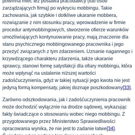
powinna mieć też postawa pracodawcy (lub osób
zarządzających firmą) po wykryciu mobbingu. Takie
zachowania, jak szybkie i dotkliwe ukaranie mobbera,
rozwiązanie z nim stosunku pracy, wprowadzenie w firmie
procedur antymobbingowych, stworzenie ofierze warunków
umożliwiających kontynuowanie pracy, mają znaczenie dla
stanu psychicznego mobbingowanego pracownika i jego
przeżyć związanych z tym zdarzeniem. Uznanie nagannego i
krzywdzącego charakteru zdarzenia, także ukaranie
sprawcy, stanowi formę satysfakcji dla ofiary mobbingu, która
może wpłynąć na ustalenie niższej wartości
zadośćuczynienia, gdyż w takiej sytuacji jego kwota nie jest
jedyną formą kompensaty, jakiej doznaje poszkodowany
[33]
.
Zarówno odszkodowania, jak i zadośćuczynienia pracownik
może dochodzić wyłącznie na drodze sądowej, wykazując
fakty świadczące o stosowaniu wobec niego mobbingu. Z
przygotowanego przez Ministerstwo Sprawiedliwości
opracowania wynika, że nie jest to zadanie łatwe
[34]
.