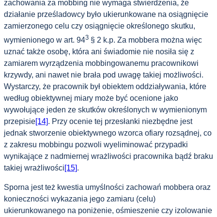
zachowania za mobbing nie wymaga stwierdzenia, że
działanie prześladowcy było ukierunkowane na osiągnięcie
zamierzonego celu czy osiągnięcie określonego skutku,
3
wymienionego w art. 94
§ 2 k.p. Za mobbera można więc
uznać także osobę, która ani świadomie nie nosiła się z
zamiarem wyrządzenia mobbingowanemu pracownikowi
krzywdy, ani nawet nie brała pod uwagę takiej możliwości.
Wystarczy, że pracownik był obiektem oddziaływania, które
według obiektywnej miary może być ocenione jako
wywołujące jeden ze skutków określonych w wymienionym
przepisie
[14]
. Przy ocenie tej przesłanki niezbędne jest
jednak stworzenie obiektywnego wzorca ofiary rozsądnej, co
z zakresu mobbingu pozwoli wyeliminować przypadki
wynikające z nadmiernej wrażliwości pracownika bądź braku
takiej wrażliwości
[15]
.
Sporna jest też kwestia umyślności zachowań mobbera oraz
konieczności wykazania jego zamiaru (celu)
ukierunkowanego na poniżenie, ośmieszenie czy izolowanie