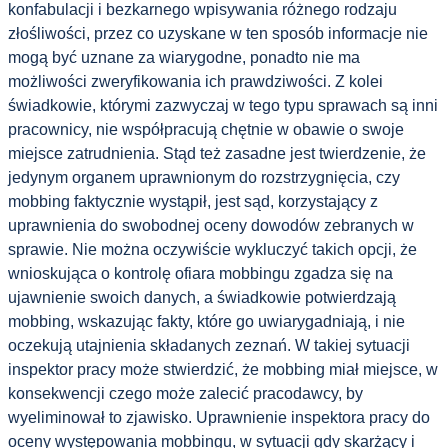
konfabulacji i bezkarnego wpisywania różnego rodzaju
złośliwości, przez co uzyskane w ten sposób informacje nie
mogą być uznane za wiarygodne, ponadto nie ma
możliwości zweryfikowania ich prawdziwości. Z kolei
świadkowie, którymi zazwyczaj w tego typu sprawach są inni
pracownicy, nie współpracują chętnie w obawie o swoje
miejsce zatrudnienia. Stąd też zasadne jest twierdzenie, że
jedynym organem uprawnionym do rozstrzygnięcia, czy
mobbing faktycznie wystąpił, jest sąd, korzystający z
uprawnienia do swobodnej oceny dowodów zebranych w
sprawie. Nie można oczywiście wykluczyć takich opcji, że
wnioskująca o kontrolę ofiara mobbingu zgadza się na
ujawnienie swoich danych, a świadkowie potwierdzają
mobbing, wskazując fakty, które go uwiarygadniają, i nie
oczekują utajnienia składanych zeznań. W takiej sytuacji
inspektor pracy może stwierdzić, że mobbing miał miejsce, w
konsekwencji czego może zalecić pracodawcy, by
wyeliminował to zjawisko. Uprawnienie inspektora pracy do
oceny występowania mobbingu, w sytuacji gdy skarżący i