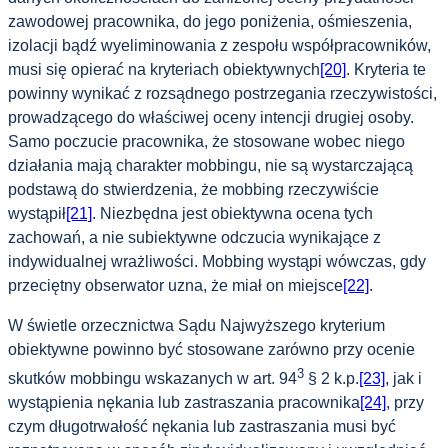
zawodowej pracownika, do jego poniżenia, ośmieszenia,
izolacji bądź wyeliminowania z zespołu współpracowników,
musi się opierać na kryteriach obiektywnych
[20]
. Kryteria te
powinny wynikać z rozsądnego postrzegania rzeczywistości,
prowadzącego do właściwej oceny intencji drugiej osoby.
Samo poczucie pracownika, że stosowane wobec niego
działania mają charakter mobbingu, nie są wystarczającą
podstawą do stwierdzenia, że mobbing rzeczywiście
wystąpił
[21]
. Niezbędna jest obiektywna ocena tych
zachowań, a nie subiektywne odczucia wynikające z
indywidualnej wrażliwości. Mobbing wystąpi wówczas, gdy
przeciętny obserwator uzna, że miał on miejsce
[22]
.
W świetle orzecznictwa Sądu Najwyższego kryterium
obiektywne powinno być stosowane zarówno przy ocenie
3
skutków mobbingu wskazanych w art. 94
§ 2 k.p.
[23]
, jak i
wystąpienia nękania lub zastraszania pracownika
[24]
, przy
czym długotrwałość nękania lub zastraszania musi być