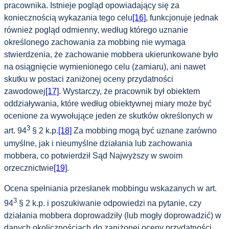
pracownika. Istnieje pogląd opowiadający się za
koniecznością wykazania tego celu
[16]
, funkcjonuje jednak
również pogląd odmienny, według którego uznanie
określonego zachowania za mobbing nie wymaga
stwierdzenia, że zachowanie mobbera ukierunkowane było
na osiągnięcie wymienionego celu (zamiaru), ani nawet
skutku w postaci zaniżonej oceny przydatności
zawodowej
[17]
. Wystarczy, że pracownik był obiektem
oddziaływania, które według obiektywnej miary może być
ocenione za wywołujące jeden ze skutków określonych w
3
art. 94
§ 2 k.p.
[18]
Za mobbing mogą być uznane zarówno
umyślne, jak i nieumyślne działania lub zachowania
mobbera, co potwierdził Sąd Najwyższy w swoim
orzecznictwie
[19]
.
Ocena spełniania przesłanek mobbingu wskazanych w art.
3
94
§ 2 k.p. i poszukiwanie odpowiedzi na pytanie, czy
działania mobbera doprowadziły (lub mogły doprowadzić) w
danych okolicznościach do zaniżonej oceny przydatności