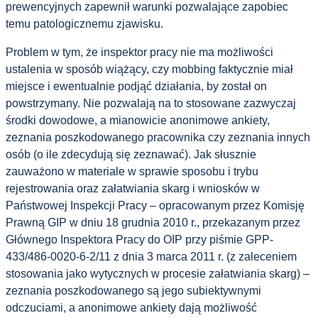
prewencyjnych zapewnił warunki pozwalające zapobiec
temu patologicznemu zjawisku.
Problem w tym, że inspektor pracy nie ma możliwości
ustalenia w sposób wiążący, czy mobbing faktycznie miał
miejsce i ewentualnie podjąć działania, by został on
powstrzymany. Nie pozwalają na to stosowane zazwyczaj
środki dowodowe, a mianowicie anonimowe ankiety,
zeznania poszkodowanego pracownika czy zeznania innych
osób (o ile zdecydują się zeznawać). Jak słusznie
zauważono w materiale w sprawie sposobu i trybu
rejestrowania oraz załatwiania skarg i wniosków w
Państwowej Inspekcji Pracy – opracowanym przez Komisję
Prawną GIP w dniu 18 grudnia 2010 r., przekazanym przez
Głównego Inspektora Pracy do OIP przy piśmie GPP-
433/486-0020-6-2/11 z dnia 3 marca 2011 r. (z zaleceniem
stosowania jako wytycznych w procesie załatwiania skarg) –
zeznania poszkodowanego są jego subiektywnymi
odczuciami, a anonimowe ankiety dają możliwość