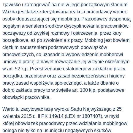
zjawisko i zareagować na nie w jego początkowym stadium.
Ważna jest także zdecydowana reakcja pracodawcy wobec
osoby dopuszczającej się mobbingu. Pracodawcy dysponują
bogatym arsenałem środków dyscyplinowania pracowników,
począwszy od zwykłej rozmowy i ostrzeżenia, przez kary
porządkowe, aż po zwolnienia z pracy. Mobbing jest bowiem
ciężkim naruszeniem podstawowych obowiązków
pracowniczych, co uzasadnia wypowiedzenie mobberowi
umowy o pracę, a nawet rozwiązanie jej w trybie określonym
w art. 52 k.p. Przestrzeganie ustalonego w zakładzie pracy
porządku, przepisów oraz zasad bezpieczeństwa i higieny
pracy, zasad współżycia społecznego, a także dbanie o
dobro zakładu pracy to w świetle art. 100 k.p. podstawowe
obowiązki pracownika.
Warto tu zacytować tezę wyroku Sądu Najwyższego z 25
kwietnia 2015 r., II PK 149/14 (LEX nr 1807407), w myśl
której obowiązek pracodawcy przeciwdziałania mobbingowi
polega nie tylko na usunięciu negatywnych skutków