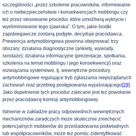
szczególności „przez szkolenie pracowników, informowanie
ich o niebezpieczeństwie i konsekwencjach mobbingu czy
też przez stosowanie procedur, które umożliwią wykrycie i
wyeliminowanie tego zjawiska”. O tym, jakie środki
zapobiegawcze zostaną podjęte, decyduje pracodawca.
Prewencja antymobbingowa powinna obejmować trzy
obszary: działania diagnostyczne (ankiety, wywiady,
sondaże); działania informacyjne (prezentacje, spotkania,
szkolenia na temat mobbingu i jego konsekwencji) oraz
rozwiązania systemowe, tj. wewnętrzne procedury
antymobbingowe regulujące tryb zgłaszania niepożądanych
zachowań oraz przebieg postępowania wyjaśniającego
[29]
.
Jako dopełnienie tych procedur zalecane jest też powołanie
przez pracodawcę komisji antymobbingowej.
Istnienie w zakładzie pracy odpowiednich wewnętrznych
mechanizmów zaradczych może skutecznie zniechęcić
potencjalnych mobberów do prześladowania podwładnych
lub współpracowników, może też pomóc zidentyfikować