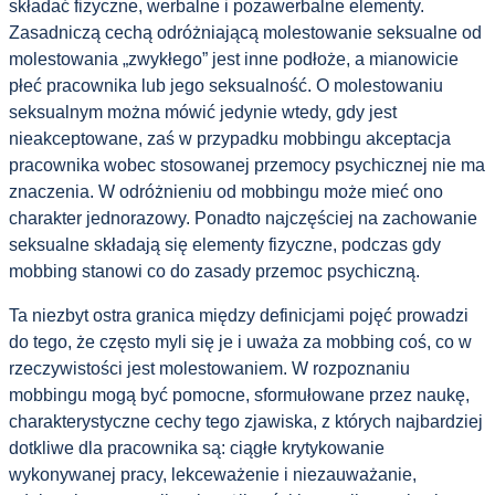
składać fizyczne, werbalne i pozawerbalne elementy.
Zasadniczą cechą odróżniającą molestowanie seksualne od
molestowania „zwykłego” jest inne podłoże, a mianowicie
płeć pracownika lub jego seksualność. O molestowaniu
seksualnym można mówić jedynie wtedy, gdy jest
nieakceptowane, zaś w przypadku mobbingu akceptacja
pracownika wobec stosowanej przemocy psychicznej nie ma
znaczenia. W odróżnieniu od mobbingu może mieć ono
charakter jednorazowy. Ponadto najczęściej na zachowanie
seksualne składają się elementy fizyczne, podczas gdy
mobbing stanowi co do zasady przemoc psychiczną.
Ta niezbyt ostra granica między definicjami pojęć prowadzi
do tego, że często myli się je i uważa za mobbing coś, co w
rzeczywistości jest molestowaniem. W rozpoznaniu
mobbingu mogą być pomocne, sformułowane przez naukę,
charakterystyczne cechy tego zjawiska, z których najbardziej
dotkliwe dla pracownika są: ciągłe krytykowanie
wykonywanej pracy, lekceważenie i niezauważanie,