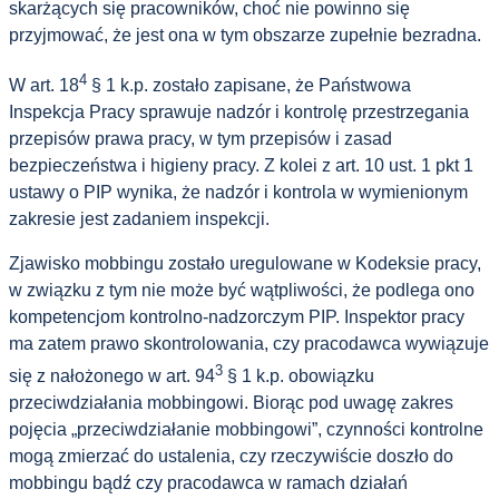
skarżących się pracowników, choć nie powinno się
przyjmować, że jest ona w tym obszarze zupełnie bezradna.
4
W art. 18
§ 1 k.p. zostało zapisane, że Państwowa
Inspekcja Pracy sprawuje nadzór i kontrolę przestrzegania
przepisów prawa pracy, w tym przepisów i zasad
bezpieczeństwa i higieny pracy. Z kolei z art. 10 ust. 1 pkt 1
ustawy o PIP wynika, że nadzór i kontrola w wymienionym
zakresie jest zadaniem inspekcji.
Zjawisko mobbingu zostało uregulowane w Kodeksie pracy,
w związku z tym nie może być wątpliwości, że podlega ono
kompetencjom kontrolno-nadzorczym PIP. Inspektor pracy
ma zatem prawo skontrolowania, czy pracodawca wywiązuje
3
się z nałożonego w art. 94
§ 1 k.p. obowiązku
przeciwdziałania mobbingowi. Biorąc pod uwagę zakres
pojęcia „przeciwdziałanie mobbingowi”, czynności kontrolne
mogą zmierzać do ustalenia, czy rzeczywiście doszło do
mobbingu bądź czy pracodawca w ramach działań