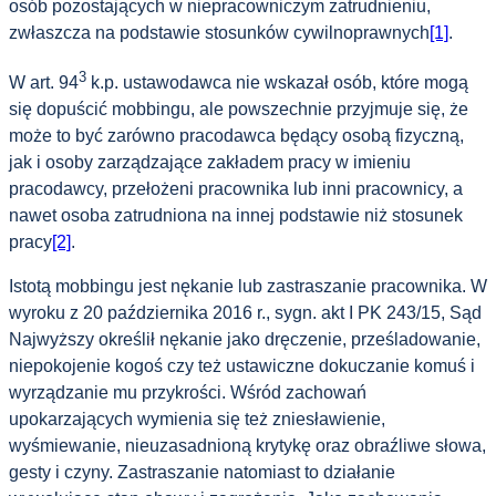
osób pozostających w niepracowniczym zatrudnieniu,
zwłaszcza na podstawie stosunków cywilnoprawnych
[1]
.
3
W art. 94
k.p. ustawodawca nie wskazał osób, które mogą
się dopuścić mobbingu, ale powszechnie przyjmuje się, że
może to być zarówno pracodawca będący osobą fizyczną,
jak i osoby zarządzające zakładem pracy w imieniu
pracodawcy, przełożeni pracownika lub inni pracownicy, a
nawet osoba zatrudniona na innej podstawie niż stosunek
pracy
[2]
.
Istotą mobbingu jest nękanie lub zastraszanie pracownika. W
wyroku z 20 października 2016 r., sygn. akt I PK 243/15, Sąd
Najwyższy określił nękanie jako dręczenie, prześladowanie,
niepokojenie kogoś czy też ustawiczne dokuczanie komuś i
wyrządzanie mu przykrości. Wśród zachowań
upokarzających wymienia się też zniesławienie,
wyśmiewanie, nieuzasadnioną krytykę oraz obraźliwe słowa,
gesty i czyny. Zastraszanie natomiast to działanie