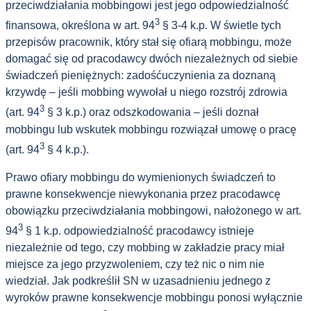
przeciwdziałania mobbingowi jest jego odpowiedzialność
3
finansowa, określona w art. 94
§ 3-4 k.p. W świetle tych
przepisów pracownik, który stał się ofiarą mobbingu, może
domagać się od pracodawcy dwóch niezależnych od siebie
świadczeń pieniężnych: zadośćuczynienia za doznaną
krzywdę – jeśli mobbing wywołał u niego rozstrój zdrowia
3
(art. 94
§ 3 k.p.) oraz odszkodowania – jeśli doznał
mobbingu lub wskutek mobbingu rozwiązał umowę o pracę
3
(art. 94
§ 4 k.p.).
Prawo ofiary mobbingu do wymienionych świadczeń to
prawne konsekwencje niewykonania przez pracodawcę
obowiązku przeciwdziałania mobbingowi, nałożonego w art.
3
94
§ 1 k.p. odpowiedzialność pracodawcy istnieje
niezależnie od tego, czy mobbing w zakładzie pracy miał
miejsce za jego przyzwoleniem, czy też nic o nim nie
wiedział. Jak podkreślił SN w uzasadnieniu jednego z
wyroków prawne konsekwencje mobbingu ponosi wyłącznie