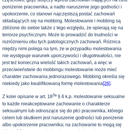
poniżenie pracownika, a nadto naruszenie jego godności i
upokorzenie, co stanowi najczęstszą postać zachowań
składających się na mobbing. Molestowanie i mobbing są
zbliżone do siebie także z tego względu, że opierają się na
terrorze psychicznym. Może to prowadzić do trudności w
rozróżnieniu obu tych patologicznych zachowań. Różnica
między nimi polega na tym, że w przypadku molestowania
nie występuje warunek uporczywości i długotrwałości, nie
jest też konieczna wielość takich zachowań, a więc w
przeciwieństwie do mobbingu molestowanie może mieć
charakter zachowania jednorazowego. Mobbing określa się
niekiedy jako kwalifikowaną formę molestowania
[26]
.
3a
Z kolei opisane w art. 18
§ 6 k.p. molestowanie seksualne
to każde nieakceptowane zachowanie o charakterze
seksualnym lub odnoszące się do płci pracownika, którego
celem lub skutkiem jest naruszenie godności lub poniżenie
albo upokorzenie pracownika; na zachowanie to mogą się