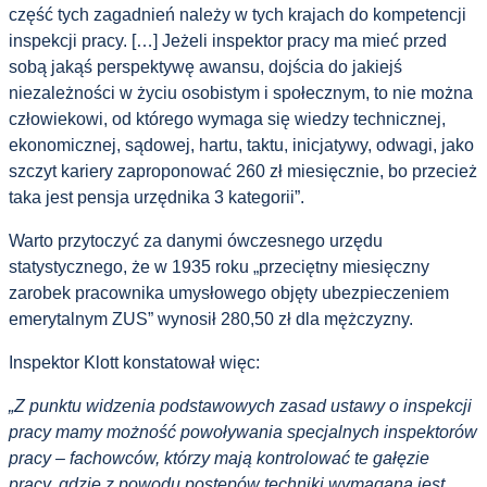
część tych zagadnień należy w tych krajach do kompetencji
inspekcji pracy. […] Jeżeli inspektor pracy ma mieć przed
sobą jakąś perspektywę awansu, dojścia do jakiejś
niezależności w życiu osobistym i społecznym, to nie można
człowiekowi, od którego wymaga się wiedzy technicznej,
ekonomicznej, sądowej, hartu, taktu, inicjatywy, odwagi, jako
szczyt kariery zaproponować 260 zł miesięcznie, bo przecież
taka jest pensja urzędnika 3 kategorii”.
Warto przytoczyć za danymi ówczesnego urzędu
statystycznego, że w 1935 roku „przeciętny miesięczny
zarobek pracownika umysłowego objęty ubezpieczeniem
emerytalnym ZUS” wynosił 280,50 zł dla mężczyzny.
Inspektor Klott konstatował więc:
„Z punktu widzenia podstawowych zasad ustawy o inspekcji
pracy mamy możność powoływania specjalnych inspektorów
pracy – fachowców, którzy mają kontrolować te gałęzie
pracy, gdzie z powodu postępów techniki wymagana jest