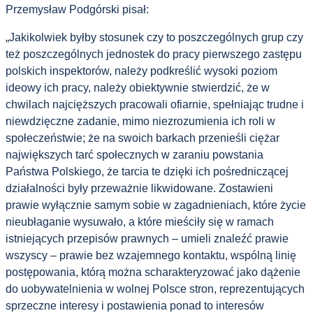
Przemysław Podgórski pisał:
„Jakikolwiek byłby stosunek czy to poszczególnych grup czy
też poszczególnych jednostek do pracy pierwszego zastępu
polskich inspektorów, należy podkreślić wysoki poziom
ideowy ich pracy, należy obiektywnie stwierdzić, że w
chwilach najcięższych pracowali ofiarnie, spełniając trudne i
niewdzięczne zadanie, mimo niezrozumienia ich roli w
społeczeństwie; że na swoich barkach przenieśli ciężar
największych tarć społecznych w zaraniu powstania
Państwa Polskiego, że tarcia te dzięki ich pośredniczącej
działalności były przeważnie likwidowane. Zostawieni
prawie wyłącznie samym sobie w zagadnieniach, które życie
nieubłaganie wysuwało, a które mieściły się w ramach
istniejących przepisów prawnych – umieli znaleźć prawie
wszyscy – prawie bez wzajemnego kontaktu, wspólną linię
postępowania, którą można scharakteryzować jako dążenie
do uobywatelnienia w wolnej Polsce stron, reprezentujących
sprzeczne interesy i postawienia ponad to interesów