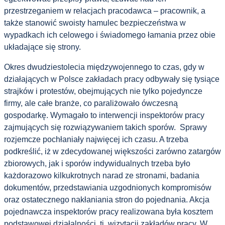
przestrzeganiem w relacjach pracodawca – pracownik, a
także stanowić swoisty hamulec bezpieczeństwa w
wypadkach ich celowego i świadomego łamania przez obie
układające się strony.
Okres dwudziestolecia międzywojennego to czas, gdy w
działających w Polsce zakładach pracy odbywały się tysiące
strajków i protestów, obejmujących nie tylko pojedyncze
firmy, ale całe branże, co paraliżowało ówczesną
gospodarkę. Wymagało to interwencji inspektorów pracy
zajmujących się rozwiązywaniem takich sporów. Sprawy
rozjemcze pochłaniały najwięcej ich czasu. A trzeba
podkreślić, iż w zdecydowanej większości zarówno zatargów
zbiorowych, jak i sporów indywidualnych trzeba było
każdorazowo kilkukrotnych narad ze stronami, badania
dokumentów, przedstawiania uzgodnionych kompromisów
oraz ostatecznego nakłaniania stron do pojednania. Akcja
pojednawcza inspektorów pracy realizowana była kosztem
podstawowej działalności, tj. wizytacji zakładów pracy. W