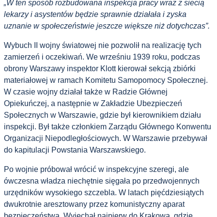
„W ten sposób rozbudowana inspekcja pracy wraz z siecią
lekarzy i asystentów będzie sprawnie działała i zyska
uznanie w społeczeństwie jeszcze większe niż dotychczas”.
Wybuch II wojny światowej nie pozwolił na realizację tych
zamierzeń i oczekiwań. We wrześniu 1939 roku, podczas
obrony Warszawy inspektor Klott kierował sekcją zbiórki
materiałowej w ramach Komitetu Samopomocy Społecznej.
W czasie wojny działał także w Radzie Głównej
Opiekuńczej, a następnie w Zakładzie Ubezpieczeń
Społecznych w Warszawie, gdzie był kierownikiem działu
inspekcji. Był także członkiem Zarządu Głównego Konwentu
Organizacji Niepodległościowych. W Warszawie przebywał
do kapitulacji Powstania Warszawskiego.
Po wojnie próbował wrócić w inspekcyjne szeregi, ale
ówczesna władza niechętnie sięgała po przedwojennych
urzędników wysokiego szczebla. W latach pięćdziesiątych
dwukrotnie aresztowany przez komunistyczny aparat
bezpieczeństwa. Wyjechał najpierw do Krakowa, gdzie