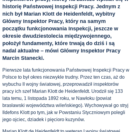
historię Państwowej Inspekcji Pracy. Jednym z
nich był Marian Klott
de Heidenfeldt, wybitny
Główny Inspektor Pracy, który na samym
początku funkcjonowania Inspekcji, jeszcze w
okresie dwudziestolecia międzywojennego,
położył fundamenty, które trwają do dziś i są
nadal aktualne – mówi Główny Inspektor Pracy
Marcin Stanecki.
Pierwsze lata funkcjonowania Państwowej Inspekcji Pracy w
Polsce to był okres niezwykle trudny. Przez ten czas, aż do
wybuchu II wojny światowej, przeprowadził inspektorów
pracy ich szef Marian Klott de Heidenfeldt. Urodził się 133
lata temu, 1 listopada 1892 roku, w Nawłoku (powiat
brasławski województwa wileńskiego). Wychowywał go stryj
Ildefons Klott po tym, jak w Powstaniu Styczniowym polegli
jego ojciec, dziadek i pięcioro kuzynów.
Marian Klott de Heidenfeldt to weteran I wojny światowej,