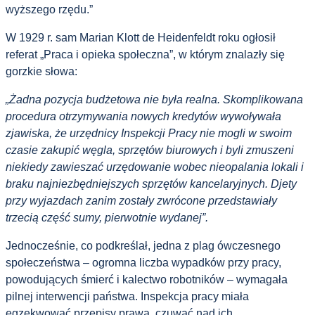
wyższego rzędu.”
W 1929 r. sam Marian Klott de Heidenfeldt roku ogłosił
referat „Praca i opieka społeczna”, w którym znalazły się
gorzkie słowa:
„Żadna pozycja budżetowa nie była realna. Skomplikowana
procedura otrzymywania nowych kredytów wywoływała
zjawiska, że urzędnicy Inspekcji Pracy nie mogli w swoim
czasie zakupić węgla, sprzętów biurowych i byli zmuszeni
niekiedy zawieszać urzędowanie wobec nieopalania lokali i
braku najniezbędniejszych sprzętów kancelaryjnych. Djety
przy wyjazdach zanim zostały zwrócone przedstawiały
trzecią część sumy, pierwotnie wydanej”.
Jednocześnie, co podkreślał, jedna z plag ówczesnego
społeczeństwa – ogromna liczba wypadków przy pracy,
powodujących śmierć i kalectwo robotników – wymagała
pilnej interwencji państwa. Inspekcja pracy miała
egzekwować przepisy prawa, czuwać nad ich