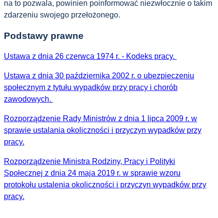
na to pozwala, powinien poinformować niezwłocznie o takim
zdarzeniu swojego przełożonego.
Podstawy prawne
Ustawa z dnia 26 czerwca 1974 r. - Kodeks pracy.
Ustawa z dnia 30 października 2002 r. o ubezpieczeniu
społecznym z tytułu wypadków przy pracy i chorób
zawodowych.
Rozporządzenie Rady Ministrów z dnia 1 lipca 2009 r. w
sprawie ustalania okoliczności i przyczyn wypadków przy
pracy.
Rozporządzenie Ministra Rodziny, Pracy i Polityki
Społecznej z dnia 24 maja 2019 r. w sprawie wzoru
protokołu ustalenia okoliczności i przyczyn wypadków przy
pracy.