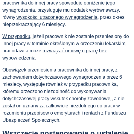
pracownika
do innej pracy spowoduje
obniżenie jego
wynagrodzenia
, przysługuje mu
dodatek wyrównawczy
,
równy
wysokości utraconego wynagrodzenia
, przez okres
nieprzekraczający 6 miesięcy.
W przypadku
, jeżeli pracownik nie zostanie przeniesiony do
innej pracy w terminie określonym w orzeczeniu lekarskim,
pracodawca może
rozwiązać umowę o pracę bez
wypowiedzenia
Obowiązek przeniesienia
pracownika do innej pracy, z
zachowaniem dotychczasowego wynagrodzenia przez 6
miesięcy, występuje również w przypadku pracownika,
któremu orzeczono niezdolność do wykonywania
dotychczasowej pracy wskutek choroby zawodowej, a nie
został on uznany za całkowicie niezdolnego do pracy w
rozumieniu przepisów o emeryturach i rentach z Funduszu
Ubezpieczeń Społecznych.
Wszczęcie postępowanie o ustalenie