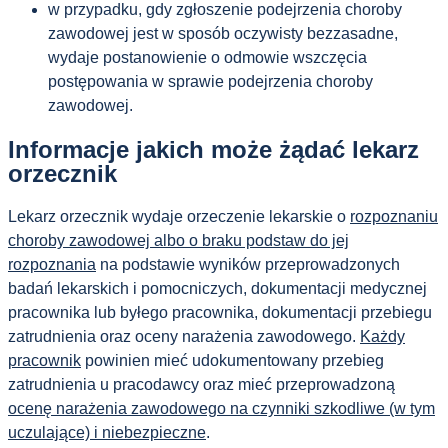
w przypadku, gdy zgłoszenie podejrzenia choroby
zawodowej jest w sposób oczywisty bezzasadne,
wydaje postanowienie o odmowie wszczęcia
postępowania w sprawie podejrzenia choroby
zawodowej.
Informacje jakich może żądać lekarz
orzecznik
Lekarz orzecznik wydaje orzeczenie lekarskie o
rozpoznaniu
choroby zawodowej albo o braku podstaw do jej
rozpoznania
na podstawie wyników przeprowadzonych
badań lekarskich i pomocniczych, dokumentacji medycznej
pracownika lub byłego pracownika, dokumentacji przebiegu
zatrudnienia oraz oceny narażenia zawodowego.
Każdy
pracownik
powinien mieć udokumentowany przebieg
zatrudnienia u pracodawcy oraz mieć przeprowadzoną
ocenę narażenia zawodowego na czynniki szkodliwe (w tym
uczulające) i niebezpieczne
.