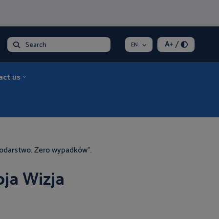
/
A
+
Search
EN
act us
podarstwo. Zero wypadków”.
ja Wizja