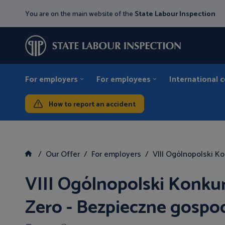
You are on the main website of the
State Labour Inspection
For employers
For employees
International 
How to report an accident
Our Offer
For employers
VIII Ogólnopolski K
VIII Ogólnopolski Konkur
Zero - Bezpieczne gospo