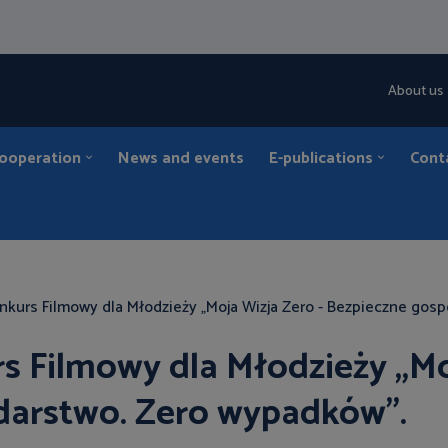
About us
cooperation
News and events
E-publications
Cont
onkurs Filmowy dla Młodzieży „Moja Wizja Zero - Bezpieczne gos
s Filmowy dla Młodzieży „Mo
darstwo. Zero wypadków”.