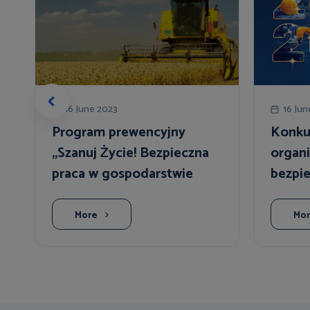
16 June 2023
16 Jun
Program prewencyjny
Konku
„Szanuj Życie! Bezpieczna
organi
praca w gospodarstwie
bezpie
rolnym”
More
Mo