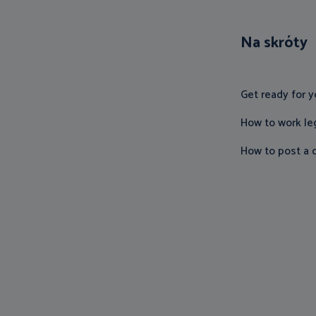
Na skróty
Get ready for y
How to work le
How to post a d