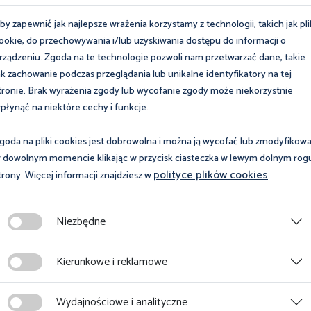
by zapewnić jak najlepsze wrażenia korzystamy z technologii, takich jak pli
ookie, do przechowywania i/lub uzyskiwania dostępu do informacji o
rządzeniu. Zgoda na te technologie pozwoli nam przetwarzać dane, takie
ak zachowanie podczas przeglądania lub unikalne identyfikatory na tej
tronie. Brak wyrażenia zgody lub wycofanie zgody może niekorzystnie
płynąć na niektóre cechy i funkcje.
goda na pliki cookies jest dobrowolna i można ją wycofać lub zmodyfikow
 dowolnym momencie klikając w przycisk ciasteczka w lewym dolnym rog
polityce plików cookies
trony. Więcej informacji znajdziesz w
.
e Filmowym dla Młodzieży „Moja Wizja Zero – Bezpieczne
Niezbędne
Kierunkowe i reklamowe
Wydajnościowe i analityczne
 21 lat włącznie