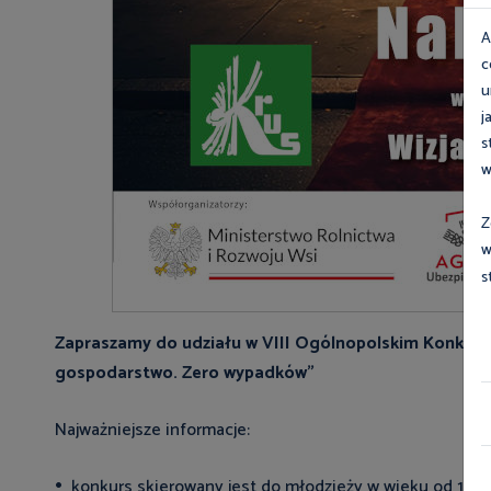
A
c
u
j
s
w
Z
w
s
Zapraszamy do udziału w VIII Ogólnopolskim Konkursi
gospodarstwo. Zero wypadków"
Najważniejsze informacje:
konkurs skierowany jest do młodzieży w wieku od 13 do