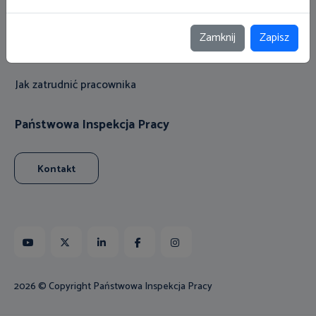
Przygotuj się do pierwszej kontroli
Ocena ryzyka zawodowego
Zamknij
Zapisz
Prawa pracownika
Jak zatrudnić pracownika
Państwowa Inspekcja Pracy
Kontakt
Youtube
X
Linkedin
Facebook
Instagram
2026 © Copyright Państwowa Inspekcja Pracy