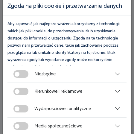
Zgoda na pliki cookie i przetwarzanie danych
Dostęp do informacji publicznej
Klauzula informacyjna
Aby zapewnić jak najlepsze wrażenia korzystamy z technologii,
Deklaracja dostępności
takich jak pliki cookie, do przechowywania i/lub uzyskiwania
dostępu do informacji o urządzeniu. Zgoda na te technologie
Film w języku migowym
pozwoli nam przetwarzać dane, takie jak zachowanie podczas
przeglądania lub unikalne identyfikatory na tej stronie. Brak
Tekst łatwy do czytania
wyrażenia zgody lub wycofanie zgody może niekorzystnie
Kariera
wpłynąć na niektóre cechy i funkcje.
Niezbędne
Polityka prywatności
Zgoda na pliki cookies jest dobrowolna i można ją wycofać lub
zmodyfikować w dowolnym momencie klikając w przycisk
Kierunkowe i reklamowe
Na skróty
ciasteczka w lewym dolnym rogu strony. Więcej informacji
polityce plików cookies
znajdziesz w
.
Wydajnościowe i analityczne
Kariera
Urlopy pracownicze
Media społecznościowe