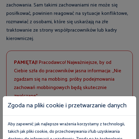
zachowania. Sam takimi zachowaniami nie może się
posiłkować, powinien reagować na sytuacje konfliktowe,
rozmawiać z osobami, które się uskarżają na złe
traktowanie ze strony współpracowników lub kadry
kierowniczej.
PAMIĘTAJ!
Pracodawco! Najważniejsze, by od
Ciebie szła do pracowników jasna informacja: „Nie
zgadzam się na mobbing. próby podejmowania
zachowań mobbingowych będą skutecznie
zwalczane”.
Zgoda na pliki cookie i przetwarzanie danych
Wewnętrzna Polityka
Aby zapewnić jak najlepsze wrażenia korzystamy z technologii,
Antymobbingowa
takich jak pliki cookie, do przechowywania i/lub uzyskiwania