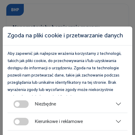
BHP
Nanomateriały: bezpiecznie w pracy
Zgoda na pliki cookie i przetwarzanie danych
Aby zapewnić jak najlepsze wrażenia korzystamy z technologii,
takich jak pliki cookie, do przechowywania i/lub uzyskiwania
dostępu do informacji o urządzeniu. Zgoda na te technologie
pozwoli nam przetwarzać dane, takie jak zachowanie podczas
przeglądania lub unikalne identyfikatory na tej stronie. Brak
wyrażenia zgody lub wycofanie zgody może niekorzystnie
wpłynąć na niektóre cechy i funkcje.
Prawo
Niezbędne
Zgoda na pliki cookies jest dobrowolna i można ją wycofać lub
Czas pracy kierowców
zmodyfikować w dowolnym momencie klikając w przycisk
Kierunkowe i reklamowe
ciasteczka w lewym dolnym rogu strony. Więcej informacji
polityce plików cookies
znajdziesz w
.