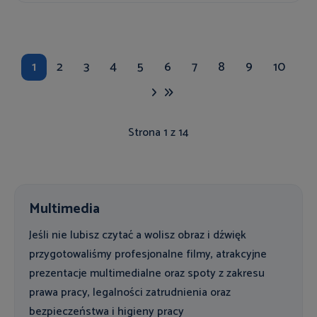
1
2
3
4
5
6
7
8
9
10
Strona 1 z 14
Multimedia
Jeśli nie lubisz czytać a wolisz obraz i dźwięk
przygotowaliśmy profesjonalne filmy, atrakcyjne
prezentacje multimedialne oraz spoty z zakresu
prawa pracy, legalności zatrudnienia oraz
bezpieczeństwa i higieny pracy