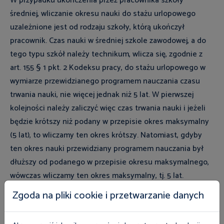
W przypadku ukończenia przez pracownika szkoły
średniej, wliczanie okresu nauki do stażu urlopowego
uzależnione jest od rodzaju szkoły, którą ukończył
pracownik. Czas nauki w średniej szkole zawodowej, a do
tego typu szkół należy technikum, wlicza się, zgodnie z
art. 155 § 1 pkt. 2 Kodeksu pracy, do stażu urlopowego w
wymiarze przewidzianego programem nauczania czasu
trwania nauki, nie więcej jednak niż 5 lat. W pierwszej
kolejności należy zaliczyć więc czas trwania nauki i jeżeli
będzie krótszy niż podany w przepisie okres maksymalny
(5 lat), to wliczamy ten okres krótszy. Natomiast, gdyby
ten okres nauki przewidziany programem nauczania był
dłuższy od podanego w przepisie okresu maksymalnego,
wówczas wliczamy ten okres maksymalny, tj. 5 lat.
Zgoda na pliki cookie i przetwarzanie danych
Chcesz się z nami