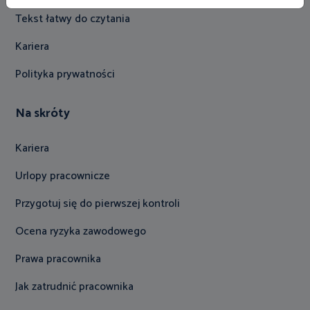
Tekst łatwy do czytania
Kariera
Polityka prywatności
Na skróty
Kariera
Urlopy pracownicze
Przygotuj się do pierwszej kontroli
Ocena ryzyka zawodowego
Prawa pracownika
Jak zatrudnić pracownika