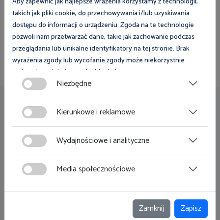
Aby zapewnić jak najlepsze wrażenia korzystamy z technologii,
skontaktować?
takich jak pliki cookie, do przechowywania i/lub uzyskiwania
dostępu do informacji o urządzeniu. Zgoda na te technologie
pozwoli nam przetwarzać dane, takie jak zachowanie podczas
Wybierz województwo
przeglądania lub unikalne identyfikatory na tej stronie. Brak
wyrażenia zgody lub wycofanie zgody może niekorzystnie
wpłynąć na niektóre cechy i funkcje.
Niezbędne
Zgoda na pliki cookies jest dobrowolna i można ją wycofać lub
zmodyfikować w dowolnym momencie klikając w przycisk
Przydatne linki
Kierunkowe i reklamowe
ciasteczka w lewym dolnym rogu strony. Więcej informacji
polityce plików cookies
znajdziesz w
.
Zamówienia publiczne
Wydajnościowe i analityczne
Dostęp do informacji publicznej
Media społecznościowe
Klauzula informacyjna
Deklaracja dostępności
Zamknij
Zapisz
Film w języku migowym