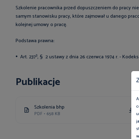
Szkolenie pracownika przed dopuszczeniem do pracy nie
samym stanowisku pracy, które zajmował u danego prac
kolejnej umowy o pracę.
Podstawa prawna:
3
Art. 237
, § 2 ustawy z dnia 26 czerwca 1974 r. - Kodeks
Publikacje
Z
A
c
Szkolenia bhp
u
PDF
•
658 KB
j
s
w