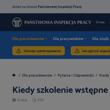
Jesteś na stronie
Państwowej Inspekcji Pracy
O nas
Dla pracodawców
Dla pracowników
Dla służb
Umowy cywilnoprawne
Jak zgłosić wypa
Dla pracodawców
Pytania i Odpowiedzi
Kiedy
Kiedy szkolenie wstępne
Drukuj
PDF