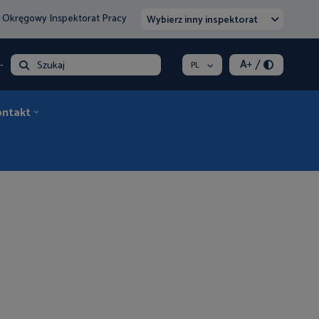
 Okręgowy Inspektorat Pracy
Wybierz inny inspektorat
/
A
+
- opłata
Szukaj
PL
ontakt