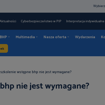
Wybierz
Aktualności
Cyberbezpieczeństwo w PIP
Interpretacja indywidualna 
 BHP
Multimedia
Nasza oferta
Wydarzenia
K
dek
 szkolenie wstępne bhp nie jest wymagane?
 bhp nie jest wymagane?