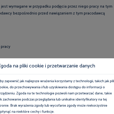
 jest wymagane w przypadku podjęcia przez niego pracy na tym
odawcy bezpośrednio przed nawiązaniem z tym pracodawcą
 pracy
goda na pliki cookie i przetwarzanie danych
by zapewnić jak najlepsze wrażenia korzystamy z technologii, takich jak pli
ookie, do przechowywania i/lub uzyskiwania dostępu do informacji o
rządzeniu. Zgoda na te technologie pozwoli nam przetwarzać dane, takie
ak zachowanie podczas przeglądania lub unikalne identyfikatory na tej
tronie. Brak wyrażenia zgody lub wycofanie zgody może niekorzystnie
płynąć na niektóre cechy i funkcje.