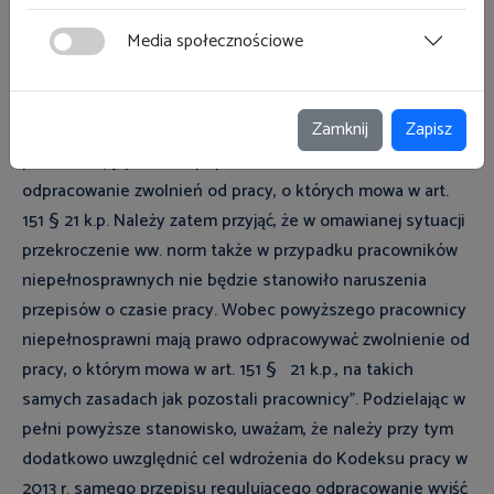
pracowników niepełnosprawnych objętych regulacjami art.
Media społecznościowe
15 przywołanej ustawy mają charakter sztywny. Zauważyć
jednakże należy, że choć charakter sztywny ma także
dobowa norma czasu pracy wynikająca z art. 129 § 1 k.p., to
Zamknij
Zapisz
ustawodawca dopuścił pracę w wymiarze ją
przekraczającym, m.in. poprzez zezwolenie na
odpracowanie zwolnień od pracy, o których mowa w art.
151 § 21 k.p. Należy zatem przyjąć, że w omawianej sytuacji
przekroczenie ww. norm także w przypadku pracowników
niepełnosprawnych nie będzie stanowiło naruszenia
przepisów o czasie pracy. Wobec powyższego pracownicy
niepełnosprawni mają prawo odpracowywać zwolnienie od
pracy, o którym mowa w art. 151 § 21 k.p., na takich
samych zasadach jak pozostali pracownicy”. Podzielając w
pełni powyższe stanowisko, uważam, że należy przy tym
dodatkowo uwzględnić cel wdrożenia do Kodeksu pracy w
2013 r. samego przepisu regulującego odpracowanie wyjść