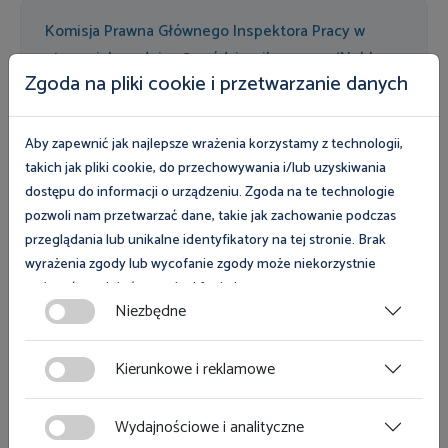
Komisja Prawna Głównego Inspektora Pracy w
stanowisku z dnia 28 października 2014 r. (Npbl.
Zgoda na pliki cookie i przetwarzanie danych
2014.0.4) uznała, że pracownicy niepełnosprawni, o
których mowa w art. 15 ustawy z dnia 27 sierpnia
1997 r. o rehabilitacji zawodowej i społecznej oraz
Aby zapewnić jak najlepsze wrażenia korzystamy z technologii,
zatrudnianiu osób niepełnosprawnych, mają prawo
takich jak pliki cookie, do przechowywania i/lub uzyskiwania
do odpracowania czasu zwolnienia udzielonego w
dostępu do informacji o urządzeniu. Zgoda na te technologie
pozwoli nam przetwarzać dane, takie jak zachowanie podczas
celu załatwienia spraw osobistych także w innym
przeglądania lub unikalne identyfikatory na tej stronie. Brak
dniu niż dzień, w którym korzystali ze zwolnienia.
wyrażenia zgody lub wycofanie zgody może niekorzystnie
wpłynąć na niektóre cechy i funkcje.
Niezbędne
Dopuszczając to rozwiązanie, komisja wskazała, że
Zgoda na pliki cookies jest dobrowolna i można ją wycofać lub
„rozważenia wymaga jednak kwestia dopuszczalności
zmodyfikować w dowolnym momencie klikając w przycisk
Kierunkowe i reklamowe
naruszenia dobowej oraz tygodniowej normy czasu pracy.
ciasteczka w lewym dolnym rogu strony. Więcej informacji
Dokonując oceny w tym zakresie, należy pamiętać, iż
polityce plików cookies
znajdziesz w
.
Wydajnościowe i analityczne
zarówno dobowa, jak i tygodniowa norma czasu pracy