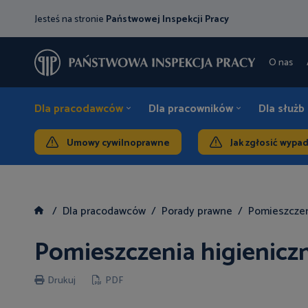
Jesteś na stronie
Państwowej Inspekcji Pracy
O nas
Dla pracodawców
Dla pracowników
Dla służb
Umowy cywilnoprawne
Jak zgłosić wypa
Dla pracodawców
Porady prawne
Pomieszczen
Pomieszczenia higienicz
Drukuj
PDF