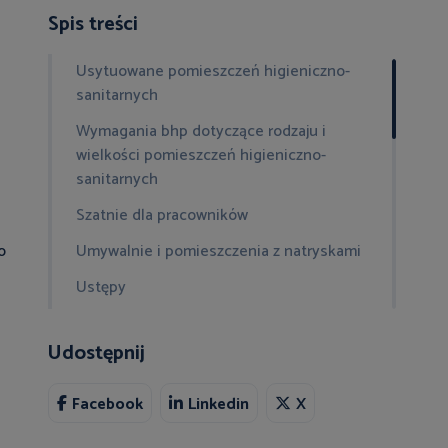
Spis treści
Usytuowane pomieszczeń higieniczno-
sanitarnych
Wymagania bhp dotyczące rodzaju i
wielkości pomieszczeń higieniczno-
sanitarnych
Szatnie dla pracowników
o
Umywalnie i pomieszczenia z natryskami
Ustępy
Jadalnie
Udostępnij
Czy w świetle przepisów bhp, zgodnie z
którymi pracodawca nie ma obowiązku
Facebook
Linkedin
X
tworzenia palarni dla pracowników może on
całkowicie zakazać palenia w zakładzie?