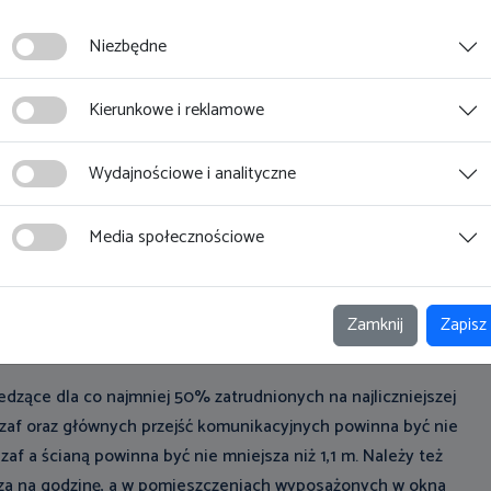
Niezbędne
lonych pomieszczeniach. Wskazane jest także, aby były suche i
Kierunkowe i reklamowe
eszczenia te mogą być urządzone w suterenach lub piwnicach,
Wydajnościowe i analityczne
 i podłóg zabezpieczającej pomieszczenia przed wilgocią i
Media społecznościowe
czeń,
zeznaczona jest dla ponad 25 pracowników.
Zamknij
Zapisz
zące dla co najmniej 50% zatrudnionych na najliczniejszej
szaf oraz głównych przejść komunikacyjnych powinna być nie
zaf a ścianą powinna być nie mniejsza niż 1,1 m. Należy też
rza na godzinę, a w pomieszczeniach wyposażonych w okna