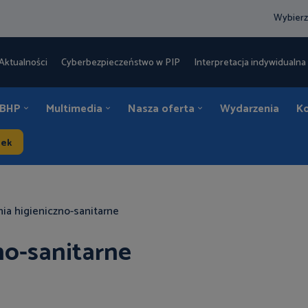
Wybierz
Aktualności
Cyberbezpieczeństwo w PIP
Interpretacja indywidualna 
 BHP
Multimedia
Nasza oferta
Wydarzenia
K
dek
ia higieniczno-sanitarne
no-sanitarne