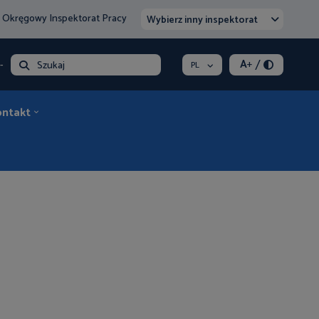
 Okręgowy Inspektorat Pracy
Wybierz inny inspektorat
/
A
+
- opłata
Szukaj
PL
ontakt