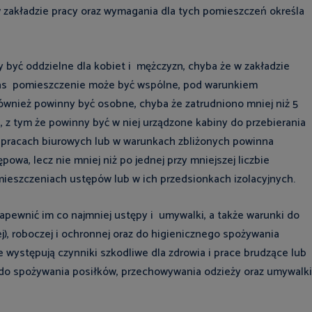
w zakładzie pracy oraz wymagania dla tych pomieszczeń określa
 być oddzielne dla kobiet i mężczyzn, chyba że w zakładzie
czas pomieszczenie może być wspólne, pod warunkiem
ównież powinny być osobne, chyba że zatrudniono mniej niż 5
 z tym że powinny być w niej urządzone kabiny do przebierania
y pracach biurowych lub w warunkach zbliżonych powinna
owa, lecz nie mniej niż po jednej przy mniejszej liczbie
ieszczeniach ustępów lub w ich przedsionkach izolacyjnych.
pewnić im co najmniej ustępy i umywalki, a także warunki do
, roboczej i ochronnej oraz do higienicznego spożywania
e występują czynniki szkodliwe dla zdrowia i prace brudzące lub
 do spożywania posiłków, przechowywania odzieży oraz umywalki