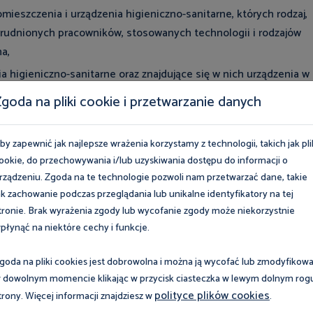
eszczenia i urządzenia higieniczno-sanitarne, których rodzaj,
atrudnionych pracowników, stosowanych technologii i rodzajów
a,
higieniczno-sanitarne oraz znajdujące się w nich urządzenia w
anie z nich przez pracowników,
goda na pliki cookie i przetwarzanie danych
zować, by pracownicy korzystający z nich nie musieli przechodzi
je trujące lub materiały zakaźne albo wykonywane są prace
by zapewnić jak najlepsze wrażenia korzystamy z technologii, takich jak pli
jący w kontakcie z tymi czynnikami,
ookie, do przechowywania i/lub uzyskiwania dostępu do informacji o
zewane, oświetlane i wentylowane zgodnie z przepisami
rządzeniu. Zgoda na te technologie pozwoli nam przetwarzać dane, takie
struktury z dnia 12 kwietnia 2002 r. w sprawie warunków
ak zachowanie podczas przeglądania lub unikalne identyfikatory na tej
tronie. Brak wyrażenia zgody lub wycofanie zgody może niekorzystnie
 usytuowanie i Polskimi Normami,
płynąć na niektóre cechy i funkcje.
nna być w świetle mniejsza niż 2,5 m (z wyjątkiem łaźni ogólni
ej 3,0 m). Dopuszcza się zmniejszenie wysokości pomieszczeń d
goda na pliki cookies jest dobrowolna i można ją wycofać lub zmodyfikow
enie, piwnicy lub na poddaszu (z wyjątkiem ogólnie dostępnych
 dowolnym momencie klikając w przycisk ciasteczka w lewym dolnym rog
polityce plików cookies
trony. Więcej informacji znajdziesz w
.