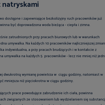
z natryskami
wo dostępne i zapewniające bezkolizyjny ruch pracowników już
winna być doprowadzona woda bieżąca - ciepła i zimna.
eśnie zatrudnionych przy pracach biurowych lub w warunkach
jedna umywalka. Na każdych 10 pracowników najliczniejszej zmia
a indywidualna, a przy pracach brudzących i w kontakcie z
na umywalka na każdych 5 pracowników - lecz nie mniej niż jedn
ej dwukrotną wymianę powietrza w ciągu godziny, natomiast w
ć mniejsza niż pięciokrotna w ciągu godziny.
ujących prace powodujące zabrudzenie ich ciała, powinna
acach związanych ze stosowaniem lub wydzielaniem się substancj