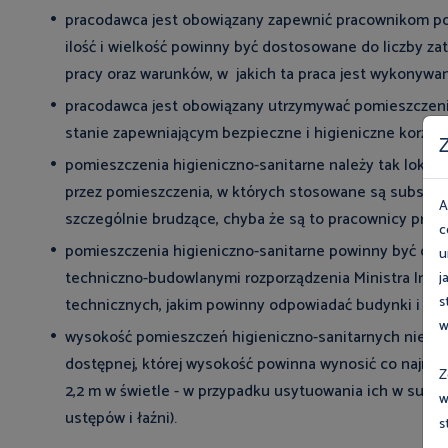
pracodawca jest obowiązany zapewnić pracownikom pomi
ilość i wielkość powinny być dostosowane do liczby z
pracy oraz warunków, w jakich ta praca jest wykonywan
pracodawca jest obowiązany utrzymywać pomieszczenia 
stanie zapewniającym bezpieczne i higieniczne korzyst
Z
pomieszczenia higieniczno-sanitarne należy tak lokali
przez pomieszczenia, w których stosowane są substanc
A
szczególnie brudzące, chyba że są to pracownicy pracu
c
pomieszczenia higieniczno-sanitarne powinny być ogr
u
techniczno-budowlanymi rozporządzenia Ministra Infra
j
s
technicznych, jakim powinny odpowiadać budynki i ich
w
wysokość pomieszczeń higieniczno-sanitarnych nie powi
dostępnej, której wysokość powinna wynosić co najmni
Z
2,2 m w świetle - w przypadku usytuowania ich w suter
w
ustępów i łaźni).
s