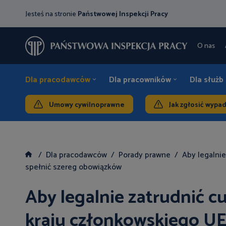
Jesteś na stronie
Państwowej Inspekcji Pracy
O nas
Dla pracodawców
Dla pracowników
Dla służb
Umowy cywilnoprawne
Jak zgłosić wypa
Dla pracodawców
Porady prawne
Aby legalni
spełnić szereg obowiązków
Aby legalnie zatrudnić
kraju członkowskiego UE