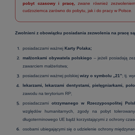
pobyt czasowy i pracę,
zwane również zezwoleni
cudzoziemca zarówno do pobytu, jak i do pracy w Polsce.
Zwolnieni z obowiązku posiadania zezwolenia na pracę s
posiadaczami ważnej
Karty Polaka;
małżonkami obywatela polskiego
– jeżeli posiadają ze
zawarciem małżeństwa;
posiadaczami ważnej polskiej
wizy o symbolu „21”
; tj. 
lekarzami, lekarzami dentystami, pielęgniarkami, p
zawodu na terytorium RP;
posiadaczami
otrzymanego w Rzeczypospolitej Polsk
względów humanitarnych, zgody na pobyt tolerowany
długoterminowego UE bądź korzystającymi z ochrony czas
osobami ubiegającymi się o udzielenie ochrony międzyna