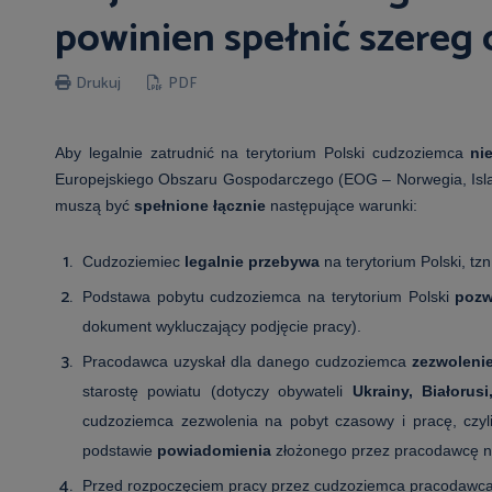
powinien spełnić szereg
Drukuj
PDF
Aby legalnie zatrudnić na terytorium Polski cudzoziemca
ni
Europejskiego Obszaru Gospodarczego (EOG – Norwegia, Islandi
muszą być
spełnione łącznie
następujące warunki:
Cudzoziemiec
legalnie przebywa
na terytorium Polski, tz
Podstawa pobytu cudzoziemca na terytorium Polski
pozw
dokument wykluczający podjęcie pracy).
Pracodawca uzyskał dla danego cudzoziemca
zezwoleni
starostę powiatu (dotyczy obywateli
Ukrainy, Białorusi
cudzoziemca zezwolenia na pobyt czasowy i pracę, czyl
podstawie
powiadomienia
złożonego przez pracodawcę na
Przed rozpoczęciem pracy przez cudzoziemca pracodawca