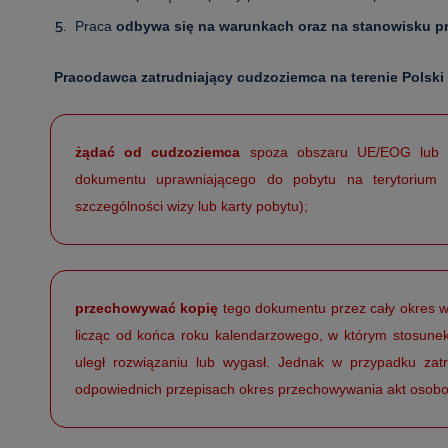
Praca
odbywa się na warunkach oraz na stanowisku p
Pracodawca zatrudniający cudzoziemca na terenie Polski
żądać od cudzoziemca
spoza obszaru UE/EOG lub Sz
dokumentu uprawniającego do pobytu na terytorium 
szczególności wizy lub karty pobytu);
przechowywać kopię
tego dokumentu przez cały okres w
licząc od końca roku kalendarzowego, w którym stosun
uległ rozwiązaniu lub wygasł. Jednak w przypadku za
odpowiednich przepisach okres przechowywania akt osobo