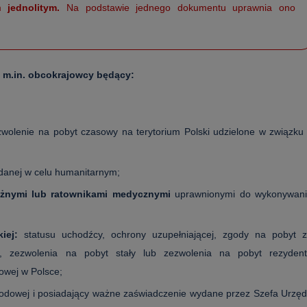
em
jednolitym.
Na podstawie jednego dokumentu uprawnia ono
ą m.in. obcokrajowcy będący:
zwolenie na pobyt czasowy na terytorium Polski udzielone w związku
wydanej w celu humanitarnym;
ołożnymi lub ratownikami medycznymi
uprawnionymi do wykonywan
iej:
statusu uchodźcy, ochrony uzupełniającej, zgody na pobyt 
, zezwolenia na pobyt stały lub zezwolenia na pobyt rezyden
owej w Polsce;
rodowej i posiadający ważne zaświadczenie wydane przez Szefa Urzę