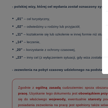
- polskiej wizy, której cel wydania został oznaczony symb
„01”
– cel turystyczny,
„02”
– odwiedziny u rodziny lub przyjaciół,
„11"
– kształcenie się lub szkolenie w innej formie niż studi
„14”
– leczenie,
„
20”
– korzystanie z ochrony czasowej,
„23”
– inny cel (z wyłączeniem sytuacji, gdy wiza została wy
- zezwolenia na pobyt czasowy udzielonego na podstawie a
Zgodnie z
ogólną zasadą
cudzoziemiec spoza obszaru
pracę.
Uzyskanie tego dokumentu jest
obowiązkiem przy
się do właściwego
wojewody,
ewentualnie
starosty
pow
posiadania zezwolenia na pracę jest spełniony także w