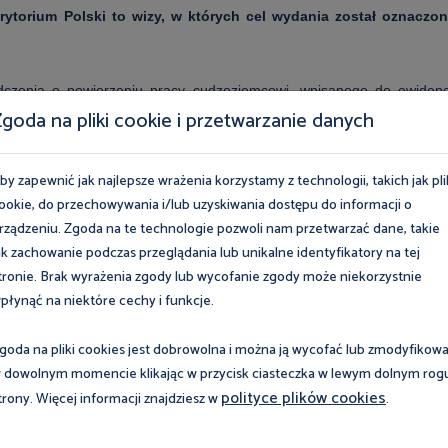
torium Polski to wizy, w których cel wydania został oznaczo
adczenia
o powierzeniu pracy cudzoziemcowi,
wpisanego do ewidenc
goda na pliki cookie i przetwarzanie danych
ze wizy, tj. najczęściej na podstawie zezwolenia na pracę
.
by zapewnić jak najlepsze wrażenia korzystamy z technologii, takich jak pli
ookie, do przechowywania i/lub uzyskiwania dostępu do informacji o
rządzeniu. Zgoda na te technologie pozwoli nam przetwarzać dane, takie
ak zachowanie podczas przeglądania lub unikalne identyfikatory na tej
mi, które pozwalają cudzoziemcowi podjąć legalną pracę na
tronie. Brak wyrażenia zgody lub wycofanie zgody może niekorzystnie
ynika bowiem zasada, że dokument pobytowy odpowiedni do
płynąć na niektóre cechy i funkcje.
 jeśli w danym przypadku jest ono wymagane, ewentualnie
wiza wydana przez polskie organy (typu „C” – wiza Schengen,
goda na pliki cookies jest dobrowolna i można ją wycofać lub zmodyfikow
goterminowa), niezależnie od celu jej wydania oraz każde
 dowolnym momencie klikając w przycisk ciasteczka w lewym dolnym rog
zwoleń wskazanych w przepisach jako wykluczające podjęcie
polityce plików cookies
trony. Więcej informacji znajdziesz w
.
 przebywa w Polsce na podstawie: