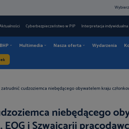
Wybierz
Aktualności
Cyberbezpieczeństwo w PIP
Interpretacja indywidualna 
 BHP
Multimedia
Nasza oferta
Wydarzenia
K
dek
e zatrudnić cudzoziemca niebędącego obywatelem kraju członkow
 cudzoziemca niebędącego o
, EOG i Szwajcarii pracodaw