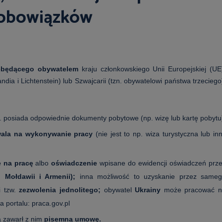
 obowiązków
ebędącego obywatelem
kraju członkowskiego Unii Europejskiej (UE
a i Lichtenstein) lub Szwajcarii (tzn. obywatelowi państwa trzeciego
n. posiada odpowiednie dokumenty pobytowe (np. wizę lub kartę pobytu
ala na wykonywanie pracy
(nie jest to np. wiza turystyczna lub in
e na pracę
albo
oświadczenie
wpisane do ewidencji oświadczeń prz
, Mołdawii i Armenii);
inna możliwość to uzyskanie przez same
i tzw.
zezwolenia jednolitego;
obywatel
Ukrainy
może pracować n
 portalu: praca.gov.pl
 zawarł z nim
pisemną umowę.