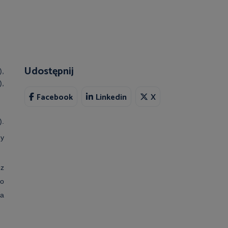
Udostępnij
),
),
Facebook
Linkedin
X
).
ny
ez
go
a