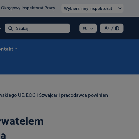
 Okręgowy Inspektorat Pracy
Wybierz inny inspektorat
/
A
+
- opłata
Szukaj
PL
ontakt
skiego UE, EOG i Szwajcarii pracodawca powinien
bywatelem
ca