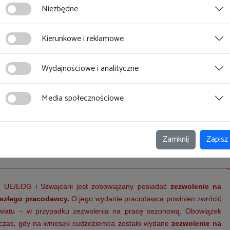
Niezbędne
olem:
Kierunkowe i reklamowe
Wydajnościowe i analityczne
a lub szkolenie zawodowe,
Media społecznościowe
dana w celu korzystania z Karty Polaka);
Zamknij
Zapisz
rt. 181 ust. 1 ustawy z dnia 12 grudnia 2013 r. o cudzoziemcach.
 UE/EOG i Szwajcarii jest zobowiązany posiadać
zezwolenie na
szłego pracodawcy.
O jego wydanie pracodawca powinien zwrócić
iatu – w przypadku zezwolenia na pracę sezonową. Obowiązek
ówczas, gdy na wniosek cudzoziemca zostało wydane
zezwolenie na