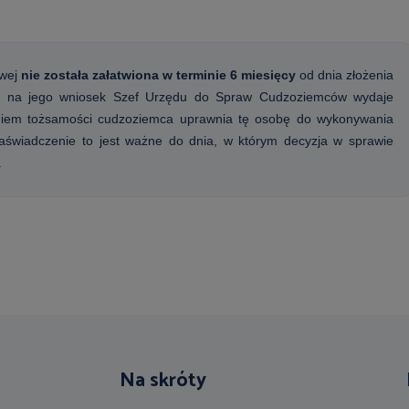
owej
nie została załatwiona w terminie
6 miesięcy
od dnia złożenia
ca, na jego wniosek Szef Urzędu do Spraw Cudzoziemców wydaje
niem tożsamości cudzoziemca
uprawnia tę osobę
do wykonywania
aświadczenie to jest
ważne do dnia, w którym decyzja
w sprawie
.
Na skróty