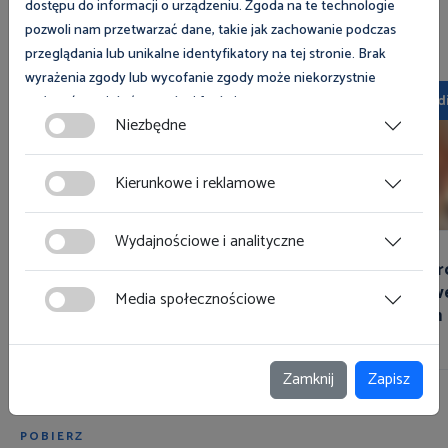
dostępu do informacji o urządzeniu. Zgoda na te technologie
pozwoli nam przetwarzać dane, takie jak zachowanie podczas
Wszystkie
Dla pracodawców
Dla pracowników
przeglądania lub unikalne identyfikatory na tej stronie. Brak
wyrażenia zgody lub wycofanie zgody może niekorzystnie
Multimedia
Multimed
wpłynąć na niektóre cechy i funkcje.
Niezbędne
Zgoda na pliki cookies jest dobrowolna i można ją wycofać lub
zmodyfikować w dowolnym momencie klikając w przycisk
Kierunkowe i reklamowe
ciasteczka w lewym dolnym rogu strony. Więcej informacji
polityce plików cookies
znajdziesz w
.
Wydajnościowe i analityczne
Upał! Sprawdź, co zrobić, gdy w
Zachor
pracy jest za gorąco!
Ciekawe
Media społecznościowe
Twoim 
Zamknij
Zapisz
POBIERZ