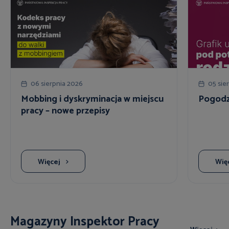
06 sierpnia 2026
05 sie
Mobbing i dyskryminacja w miejscu
Pogodzi
pracy – nowe przepisy
Więcej
Wię
Magazyny Inspektor Pracy