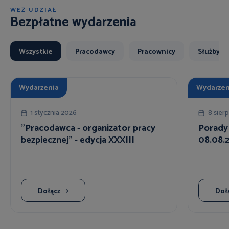
WEŹ UDZIAŁ
Bezpłatne wydarzenia
Wszystkie
Pracodawcy
Pracownicy
Służby B
Wydarzenia
Wydarzen
1 stycznia 2026
8 sier
"Pracodawca - organizator pracy
Porady
bezpiecznej" - edycja XXXIII
08.08.2
Dołącz
Doł