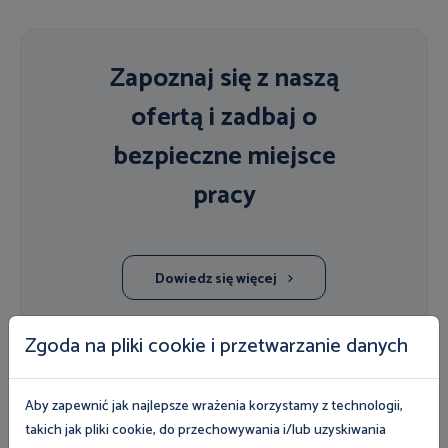
Zapoznaj się z naszą
ofertą i zadbaj o
bezpieczne miejsce
pracy
Dowiedz się więcej
Zgoda na pliki cookie i przetwarzanie danych
POSŁUCHAJ EKSPERTA
Aby zapewnić jak najlepsze wrażenia korzystamy z technologii,
Multimedia
Więcej
takich jak pliki cookie, do przechowywania i/lub uzyskiwania