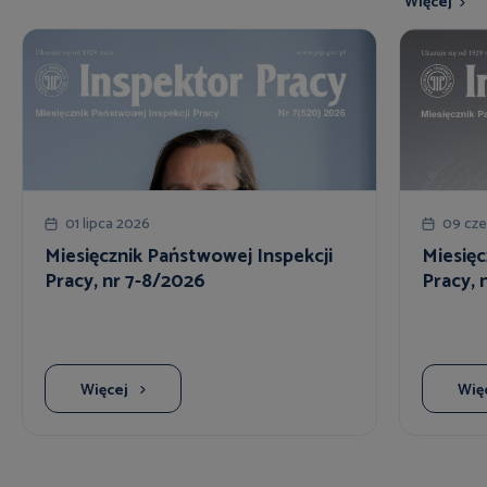
Więcej
01 lipca 2026
09 cz
Miesięcznik Państwowej Inspekcji
Miesięc
Pracy, nr 7-8/2026
Pracy, 
Więcej
Wię