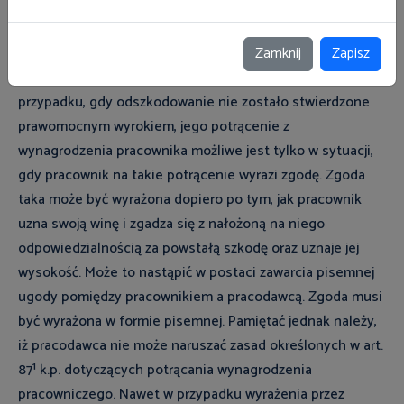
odpowiedniej sumy pieniężnej (wyrok SN z 11 czerwca
2003 r. w sprawie V CKN 308/01).
Zamknij
Zapisz
Co do sposobu naprawienia szkody należy wskazać, iż w
przypadku, gdy odszkodowanie nie zostało stwierdzone
prawomocnym wyrokiem, jego potrącenie z
wynagrodzenia pracownika możliwe jest tylko w sytuacji,
gdy pracownik na takie potrącenie wyrazi zgodę. Zgoda
taka może być wyrażona dopiero po tym, jak pracownik
uzna swoją winę i zgadza się z nałożoną na niego
odpowiedzialnością za powstałą szkodę oraz uznaje jej
wysokość. Może to nastąpić w postaci zawarcia pisemnej
ugody pomiędzy pracownikiem a pracodawcą. Zgoda musi
być wyrażona w formie pisemnej. Pamiętać jednak należy,
iż pracodawca nie może naruszać zasad określonych w art.
87¹ k.p. dotyczących potrącania wynagrodzenia
pracowniczego. Nawet w przypadku wyrażenia przez