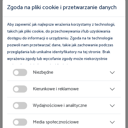
Zgoda na pliki cookie i przetwarzanie danych
pracownik powinien
naprawić szkodę w pełnej
wysokości, a więc pokryć nie tylko rzeczywistą stratę
poniesioną przez pracodawcę, ale również utracone
Aby zapewnić jak najlepsze wrażenia korzystamy z technologii,
przez niego korzyści.
Jeżeli dojdzie do zdarzenia
takich jak pliki cookie, do przechowywania i/lub uzyskiwania
drogowego z udziałem samochodu służbowego
dostępu do informacji o urządzeniu. Zgoda na te technologie
prowadzonego przez pracownika, któremu pracodawca
pozwoli nam przetwarzać dane, takie jak zachowanie podczas
przeglądania lub unikalne identyfikatory na tej stronie. Brak
powierzył ten samochód rzeczywistą stratą będzie koszt
wyrażenia zgody lub wycofanie zgody może niekorzystnie
naprawy samochodu oraz utrata jego wartości, jaka
wpłynąć na niektóre cechy i funkcje.
nastąpiła na skutek wypadku (uchwała Sądu Najwyższego
Niezbędne
z 12 października 2001 r. w sprawie III CZP 57/01).
Zgoda na pliki cookies jest dobrowolna i można ją wycofać lub
zmodyfikować w dowolnym momencie klikając w przycisk
Kierunkowe i reklamowe
Od decyzji pracodawcy zależy, w jaki sposób nastąpi
ciasteczka w lewym dolnym rogu strony. Więcej informacji
realizacja obowiązku naprawienia szkody. A zatem
polityce plików cookies
znajdziesz w
.
Wydajnościowe i analityczne
pracodawca może żądać dokonania naprawy samochodu
przez pracownika (sfinansowanie naprawy z majątku
Media społecznościowe
pracownika) bądź też zapłaty przez pracownika