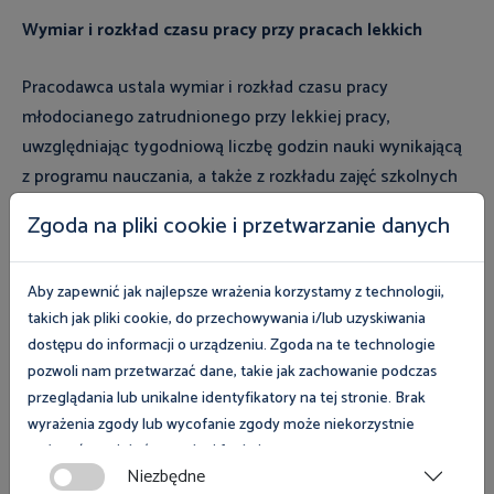
Wymiar i rozkład czasu pracy przy pracach lekkich
Pracodawca ustala wymiar i rozkład czasu pracy
młodocianego zatrudnionego przy lekkiej pracy,
uwzględniając tygodniową liczbę godzin nauki wynikającą
z programu nauczania, a także z rozkładu zajęć szkolnych
młodocianego.
Zgoda na pliki cookie i przetwarzanie danych
Tygodniowy wymiar czasu pracy młodocianego
w okresie
odbywania zajęć szkolnych
nie może przekraczać 12
Aby zapewnić jak najlepsze wrażenia korzystamy z technologii,
takich jak pliki cookie, do przechowywania i/lub uzyskiwania
godzin. W dniu uczestniczenia w zajęciach szkolnych
dostępu do informacji o urządzeniu. Zgoda na te technologie
wymiar czasu pracy młodocianego nie może przekraczać 2
pozwoli nam przetwarzać dane, takie jak zachowanie podczas
godzin.
przeglądania lub unikalne identyfikatory na tej stronie. Brak
wyrażenia zgody lub wycofanie zgody może niekorzystnie
Czas pracy młodocianego
w czasie ferii zimowych i letnich
wpłynąć na niektóre cechy i funkcje.
nie może przekraczać 7 godzin na dobę i 35 tygodniowo.
Niezbędne