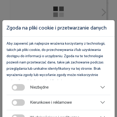
Zgoda na pliki cookie i przetwarzanie danych
Aby zapewnić jak najlepsze wrażenia korzystamy z technologii,
takich jak pliki cookie, do przechowywania i/lub uzyskiwania
dostępu do informacji o urządzeniu. Zgoda na te technologie
pozwoli nam przetwarzać dane, takie jak zachowanie podczas
przeglądania lub unikalne identyfikatory na tej stronie. Brak
wyrażenia zgody lub wycofanie zgody może niekorzystnie
wpłynąć na niektóre cechy i funkcje.
Niezbędne
Zgoda na pliki cookies jest dobrowolna i można ją wycofać lub
zmodyfikować w dowolnym momencie klikając w przycisk
Kierunkowe i reklamowe
Otwórz link
ciasteczka w lewym dolnym rogu strony. Więcej informacji
polityce plików cookies
znajdziesz w
.