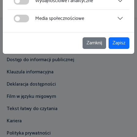
Wydajnościowe i analityczne
Media społecznościowe
Przydatne linki
Zamknij
Zapisz
Zamówienia publiczne
Dostęp do informacji publicznej
Klauzula informacyjna
Deklaracja dostępności
Film w języku migowym
Tekst łatwy do czytania
Kariera
Polityka prywatności