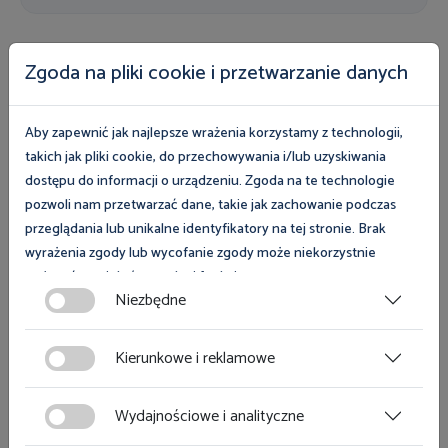
Zgoda na pliki cookie i przetwarzanie danych
Publikacje do pobrania
Z myślą o pracownikach i pracodawcach
Aby zapewnić jak najlepsze wrażenia korzystamy z technologii,
takich jak pliki cookie, do przechowywania i/lub uzyskiwania
przygotowaliśmy bezpłatne publikacje z zakresu
dostępu do informacji o urządzeniu. Zgoda na te technologie
prawa pracy, legalności zatrudnienia oraz
pozwoli nam przetwarzać dane, takie jak zachowanie podczas
bezpieczeństwa i higieny pracy
przeglądania lub unikalne identyfikatory na tej stronie. Brak
wyrażenia zgody lub wycofanie zgody może niekorzystnie
Przejdź do publikacji do pobrania
wpłynąć na niektóre cechy i funkcje.
Niezbędne
Zgoda na pliki cookies jest dobrowolna i można ją wycofać lub
zmodyfikować w dowolnym momencie klikając w przycisk
Kierunkowe i reklamowe
ciasteczka w lewym dolnym rogu strony. Więcej informacji
polityce plików cookies
znajdziesz w
.
Zobacz również
Wydajnościowe i analityczne