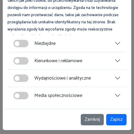
takich jak pliki cookie, do przechowywania i/lub uzyskiwania
Praca w wakacje
dostępu do informacji o urządzeniu. Zgoda na te technologie
PDF
•
471 KB
pozwoli nam przetwarzać dane, takie jak zachowanie podczas
przeglądania lub unikalne identyfikatory na tej stronie. Brak
wyrażenia zgody lub wycofanie zgody może niekorzystnie
wpłynąć na niektóre cechy i funkcje.
Niezbędne
Dźwigaj z głową
PDF
•
853 KB
Zgoda na pliki cookies jest dobrowolna i można ją wycofać lub
zmodyfikować w dowolnym momencie klikając w przycisk
Kierunkowe i reklamowe
ciasteczka w lewym dolnym rogu strony. Więcej informacji
polityce plików cookies
znajdziesz w
.
Wydajnościowe i analityczne
Pracownik młodociany
PDF
•
735 KB
Media społecznościowe
Szkolenia bhp
Zamknij
Zapisz
PDF
•
658 KB