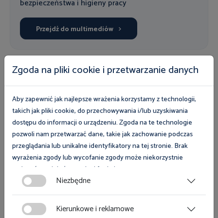
bezpieczeństwa i higieny pracy
Przejdź do multimediów
Zgoda na pliki cookie i przetwarzanie danych
Nasza oferta
Aby zapewnić jak najlepsze wrażenia korzystamy z technologii,
Uczestnicy programów i kampanii mogą wziąć udział
takich jak pliki cookie, do przechowywania i/lub uzyskiwania
w bezpłatnych szkoleniach, skorzystać z eksperckiej
dostępu do informacji o urządzeniu. Zgoda na te technologie
wiedzy inspektorów pracy oraz fachowych
pozwoli nam przetwarzać dane, takie jak zachowanie podczas
przeglądania lub unikalne identyfikatory na tej stronie. Brak
poradników, list kontrolnych i pozostałych
wyrażenia zgody lub wycofanie zgody może niekorzystnie
publikacji. Zapoznaj się z naszą bezpłatną ofertą i
wpłynąć na niektóre cechy i funkcje.
wybierz wsparcie dla siebie.
Niezbędne
Zgoda na pliki cookies jest dobrowolna i można ją wycofać lub
Przejdź do naszej oferty
zmodyfikować w dowolnym momencie klikając w przycisk
Kierunkowe i reklamowe
ciasteczka w lewym dolnym rogu strony. Więcej informacji