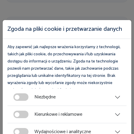
Nasza oferta
Zgoda na pliki cookie i przetwarzanie danych
Uczestnicy programów i kampanii mogą wziąć udział
w bezpłatnych szkoleniach, skorzystać z eksperckiej
Aby zapewnić jak najlepsze wrażenia korzystamy z technologii,
wiedzy inspektorów pracy oraz fachowych
takich jak pliki cookie, do przechowywania i/lub uzyskiwania
dostępu do informacji o urządzeniu. Zgoda na te technologie
poradników, list kontrolnych i pozostałych
pozwoli nam przetwarzać dane, takie jak zachowanie podczas
publikacji. Zapoznaj się z naszą bezpłatną ofertą i
przeglądania lub unikalne identyfikatory na tej stronie. Brak
wybierz wsparcie dla siebie.
wyrażenia zgody lub wycofanie zgody może niekorzystnie
wpłynąć na niektóre cechy i funkcje.
Przejdź do naszej oferty
Niezbędne
Zgoda na pliki cookies jest dobrowolna i można ją wycofać lub
zmodyfikować w dowolnym momencie klikając w przycisk
Kierunkowe i reklamowe
ciasteczka w lewym dolnym rogu strony. Więcej informacji
polityce plików cookies
znajdziesz w
.
Wydajnościowe i analityczne