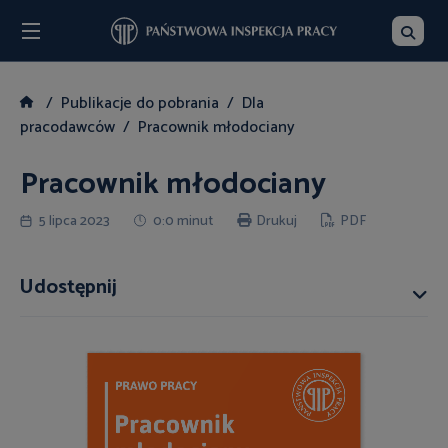
Menu
Szukaj
Publikacje do pobrania
Dla
pracodawców
Pracownik młodociany
Pracownik młodociany
5 lipca 2023
0:0 minut
Drukuj
PDF
Udostępnij