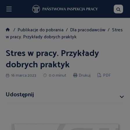
Menu
Szukaj
Publikacje do pobrania
Dla pracodawców
Stres
w pracy. Przykłady dobrych praktyk
Stres w pracy. Przykłady
dobrych praktyk
16 marca 2023
0:0 minut
Drukuj
PDF
Udostępnij