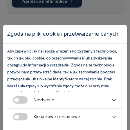
Przejdź do multimediów
Zgoda na pliki cookie i przetwarzanie danych
Nasza oferta
Uczestnicy programów i kampanii mogą wziąć udział
Aby zapewnić jak najlepsze wrażenia korzystamy z technologii,
w bezpłatnych szkoleniach, skorzystać z eksperckiej
takich jak pliki cookie, do przechowywania i/lub uzyskiwania
wiedzy inspektorów pracy oraz fachowych
dostępu do informacji o urządzeniu. Zgoda na te technologie
poradników, list kontrolnych i pozostałych
pozwoli nam przetwarzać dane, takie jak zachowanie podczas
przeglądania lub unikalne identyfikatory na tej stronie. Brak
publikacji. Zapoznaj się z naszą bezpłatną ofertą i
wyrażenia zgody lub wycofanie zgody może niekorzystnie
wybierz wsparcie dla siebie.
wpłynąć na niektóre cechy i funkcje.
Niezbędne
Przejdź do naszej oferty
Zgoda na pliki cookies jest dobrowolna i można ją wycofać lub
zmodyfikować w dowolnym momencie klikając w przycisk
Kierunkowe i reklamowe
ciasteczka w lewym dolnym rogu strony. Więcej informacji
polityce plików cookies
znajdziesz w
.