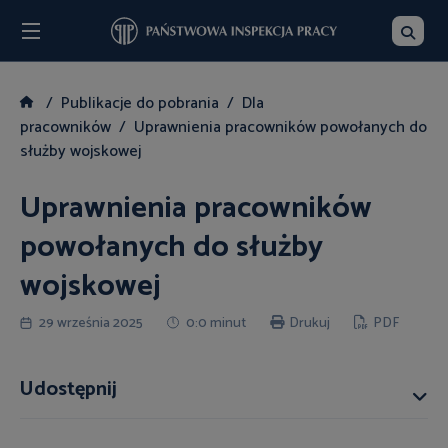
Menu
Szukaj
Publikacje do pobrania
Dla
pracowników
Uprawnienia pracowników powołanych do
służby wojskowej
Uprawnienia pracowników
powołanych do służby
wojskowej
29 września 2025
0:0 minut
Drukuj
PDF
Udostępnij