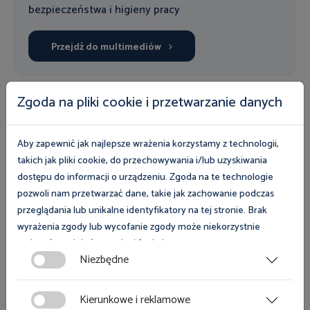
bezpieczeństwa i higieny pracy
Przejdź do multimediów
Zgoda na pliki cookie i przetwarzanie danych
Nasza oferta
Aby zapewnić jak najlepsze wrażenia korzystamy z technologii,
Uczestnicy programów i kampanii mogą wziąć udział
takich jak pliki cookie, do przechowywania i/lub uzyskiwania
w bezpłatnych szkoleniach, skorzystać z eksperckiej
dostępu do informacji o urządzeniu. Zgoda na te technologie
pozwoli nam przetwarzać dane, takie jak zachowanie podczas
wiedzy inspektorów pracy oraz fachowych
przeglądania lub unikalne identyfikatory na tej stronie. Brak
poradników, list kontrolnych i pozostałych
wyrażenia zgody lub wycofanie zgody może niekorzystnie
publikacji. Zapoznaj się z naszą bezpłatną ofertą i
wpłynąć na niektóre cechy i funkcje.
wybierz wsparcie dla siebie.
Niezbędne
Zgoda na pliki cookies jest dobrowolna i można ją wycofać lub
Przejdź do naszej oferty
zmodyfikować w dowolnym momencie klikając w przycisk
Kierunkowe i reklamowe