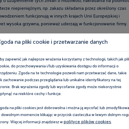
ji o uzupełnienie tych zmian o możliwość nakładania na podmio
terze niepieniężnym, np. zakazu składania przez określony czas
wodzeniem funkcjonują w innych krajach Unii Europejskiej i
nawet wysoka grzywna, ponieważ uderzają w funkcjonowanie firmy.
ch przepisach możliwość ukarania wysoką grzywną za
goda na pliki cookie i przetwarzanie danych
a pracę pracownikowi skierowanemu przez podmiot niebędący
cy, możliwość ukarania podmiotów, które udostępniają
by zapewnić jak najlepsze wrażenia korzystamy z technologii, takich jak pli
w dotyczących pracy tymczasowej, ma na celu zapewnienie
ookie, do przechowywania i/lub uzyskiwania dostępu do informacji o
iemców między podmiotami, tworzeniem pozornych powiązań,
rządzeniu. Zgoda na te technologie pozwoli nam przetwarzać dane, takie
alnych za powierzanie pracy cudzoziemcom. Ma to wpływ na
ak zachowanie podczas przeglądania lub unikalne identyfikatory na tej
przez cudzoziemców oraz może uniemożliwiać ukaranie osób
tronie. Brak wyrażenia zgody lub wycofanie zgody może niekorzystnie
płynąć na niektóre cechy i funkcje.
goda na pliki cookies jest dobrowolna i można ją wycofać lub zmodyfikow
 dowolnym momencie klikając w przycisk ciasteczka w lewym dolnym rog
nieprawidłowego outsourcingu, będącego w
polityce plików cookies
trony. Więcej informacji znajdziesz w
.