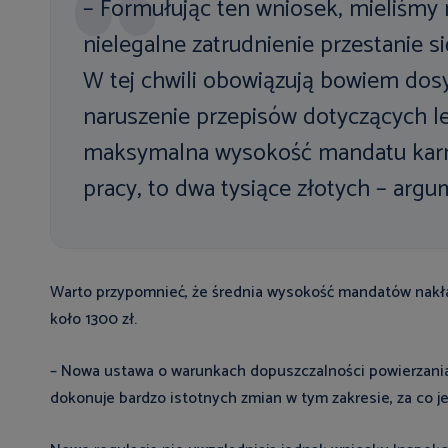
– Formułując ten wniosek, mieliśmy n
nielegalne zatrudnienie przestanie 
W tej chwili obowiązują bowiem dosy
naruszenie przepisów dotyczących l
maksymalna wysokość mandatu karn
pracy, to dwa tysiące złotych – argu
Warto przypomnieć, że średnia wysokość mandatów nakła
koło 1300 zł.
– Nowa ustawa o warunkach dopuszczalności powierzania
dokonuje bardzo istotnych zmian w tym zakresie, za co j