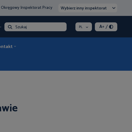
 Okręgowy Inspektorat Pracy
Wybierz inny inspektorat
/
A
+
- opłata
Szukaj
PL
ontakt
awie