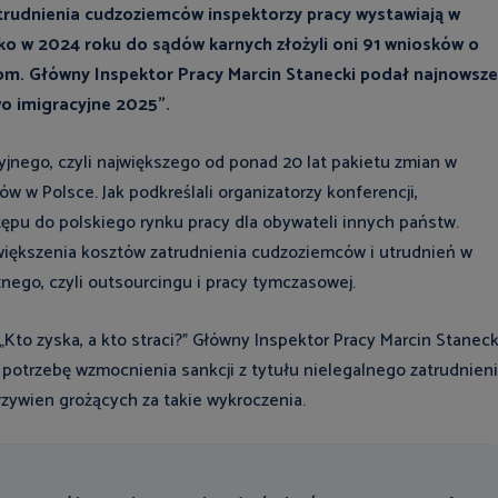
trudnienia cudzoziemców inspektorzy pracy wystawiają w
 w 2024 roku do sądów karnych złożyli oni 91 wniosków o
com. Główny Inspektor Pracy Marcin Stanecki podał najnowsze
o imigracyjne 2025”.
nego, czyli największego od ponad 20 lat pakietu zmian w
w w Polsce. Jak podkreślali organizatorzy konferencji,
tępu do polskiego rynku pracy dla obywateli innych państw.
zwiększenia kosztów zatrudnienia cudzoziemców i utrudnień w
znego, czyli outsourcingu i pracy tymczasowej.
to zyska, a kto straci?” Główny Inspektor Pracy Marcin Staneck
a potrzebę wzmocnienia sankcji z tytułu nielegalnego zatrudnien
zywien grożących za takie wykroczenia.