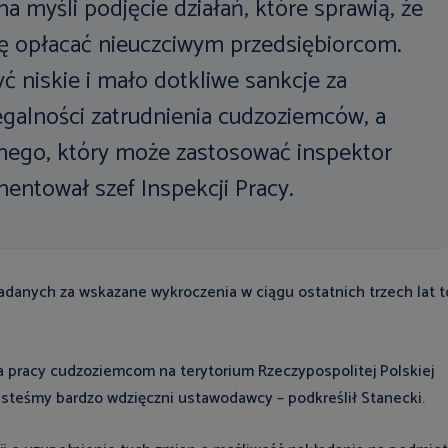
a myśli podjęcie działań, które sprawią, że
się opłacać nieuczciwym przedsiębiorcom.
ć niskie i mało dotkliwe sankcje za
egalności zatrudnienia cudzoziemców, a
ego, który może zastosować inspektor
mentował szef Inspekcji Pracy.
danych za wskazane wykroczenia w ciągu ostatnich trzech lat t
 pracy cudzoziemcom na terytorium Rzeczypospolitej Polskiej
esteśmy bardzo wdzięczni ustawodawcy – podkreślił Stanecki.