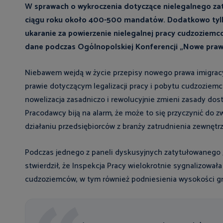
W sprawach o wykroczenia dotyczące nielegalnego za
ciągu roku około 400-500 mandatów. Dodatkowo tylko
ukaranie za powierzenie nielegalnej pracy cudzoziem
dane podczas Ogólnopolskiej Konferencji „Nowe praw
Niebawem wejdą w życie przepisy nowego prawa imigracyj
prawie dotyczącym legalizacji pracy i pobytu cudzoziemcó
nowelizacja zasadniczo i rewolucyjnie zmieni zasady dos
Pracodawcy biją na alarm, że może to się przyczynić do 
działaniu przedsiębiorców z branży zatrudnienia zewnętr
Podczas jednego z paneli dyskusyjnych zatytułowanego „K
stwierdził, że Inspekcja Pracy wielokrotnie sygnalizował
cudzoziemców, w tym również podniesienia wysokości gr