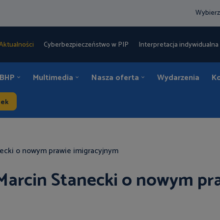
Wybierz
Aktualności
Cyberbezpieczeństwo w PIP
Interpretacja indywidualna 
 BHP
Multimedia
Nasza oferta
Wydarzenia
K
dek
necki o nowym prawie imigracyjnym
Marcin Stanecki o nowym pr