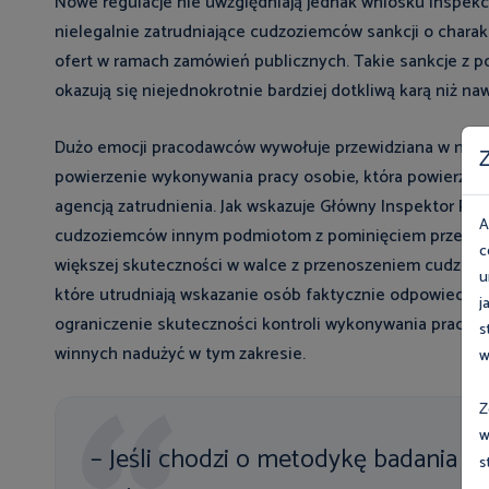
Nowe regulacje nie uwzględniają jednak wniosku Inspekc
nielegalnie zatrudniające cudzoziemców sankcji o charak
ofert w ramach zamówień publicznych. Takie sankcje z po
okazują się niejednokrotnie bardziej dotkliwą karą niż 
Dużo emocji pracodawców wywołuje przewidziana w nowy
Z
powierzenie wykonywania pracy osobie, która powierzył
agencją zatrudnienia. Jak wskazuje Główny Inspektor Pra
A
cudzoziemców innym podmiotom z pominięciem przepisó
c
większej skuteczności w walce z przenoszeniem cudzoz
u
które utrudniają wskazanie osób faktycznie odpowiedzi
j
ograniczenie skuteczności kontroli wykonywania pracy 
s
winnych nadużyć w tym zakresie.
w
Z
w
– Jeśli chodzi o metodykę badania 
s