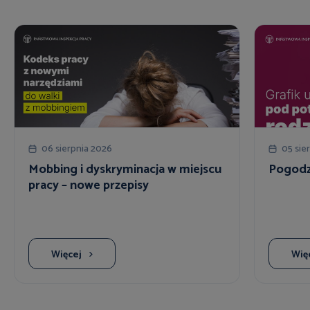
06 sierpnia 2026
05 sie
Mobbing i dyskryminacja w miejscu
Pogodzi
pracy – nowe przepisy
Więcej
Wię