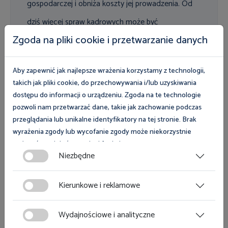
gospodarczej i obniża koszty jej prowadzenia. Od
dziś więcej spraw kadrowych może być
Zgoda na pliki cookie i przetwarzanie danych
prowadzonych w formie elektronicznej. To
oczekiwana i pożyteczna zmiana – mówi Marcin
Aby zapewnić jak najlepsze wrażenia korzystamy z technologii,
Stanecki, Główny Inspektor Pracy.
takich jak pliki cookie, do przechowywania i/lub uzyskiwania
dostępu do informacji o urządzeniu. Zgoda na te technologie
pozwoli nam przetwarzać dane, takie jak zachowanie podczas
przeglądania lub unikalne identyfikatory na tej stronie. Brak
Termin wypłaty ekwiwalentu urlopowego
wyrażenia zgody lub wycofanie zgody może niekorzystnie
wpłynąć na niektóre cechy i funkcje.
Niezbędne
Nowela doprecyzowuje również termin wypłaty
Zgoda na pliki cookies jest dobrowolna i można ją wycofać lub
ekwiwalentu pieniężnego za niewykorzystany urlop
zmodyfikować w dowolnym momencie klikając w przycisk
wypoczynkowy. Wskazuje, że pracodawca dokonuje jego
Kierunkowe i reklamowe
ciasteczka w lewym dolnym rogu strony. Więcej informacji
wypłaty w terminie wypłaty wynagrodzenia ustalonym
polityce plików cookies
znajdziesz w
.
zgodnie z art. 85 Kodeku pracy (art. 171 § 4 k.p.).
Wydajnościowe i analityczne
Ustawodawca przewidział jednak wyjątek od tej zasady –