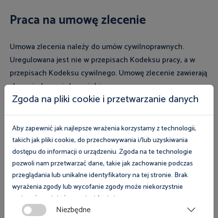
Praca na umowę zlecenie
Umowa zlecenia należy do umów cywilnoprawnych.
Uregulowana jest nie w przepisach Kodeksu pracy, a w
przepisach Kodeksu cywilnego. Umowę zlecenie zawierają
zleceniodawca i zleceniobiorca.
Zgoda na pliki cookie i przetwarzanie danych
Przez
umowę zlecenia
przyjmujący zlecenie zobowiązuje
się do dokonania określonej czynności dla dającego
Aby zapewnić jak najlepsze wrażenia korzystamy z technologii,
zlecenie. Umowa zlecenia określana jest jako umowa
takich jak pliki cookie, do przechowywania i/lub uzyskiwania
starannego działania, tak samo jak umowa o pracę. Umowa
dostępu do informacji o urządzeniu. Zgoda na te technologie
zlecenia nie jest umową rezultatu. Zleceniobiorca jest
pozwoli nam przetwarzać dane, takie jak zachowanie podczas
przeglądania lub unikalne identyfikatory na tej stronie. Brak
zobowiązany do starannego działania i dołożenia
wyrażenia zgody lub wycofanie zgody może niekorzystnie
należytej staranności w wykonywaniu czynności będących
wpłynąć na niektóre cechy i funkcje.
przedmiotem zlecenia. Przykłady umowy zlecenia, np.
Niezbędne
sprzątanie pomieszczeń, roznoszenie ulotek.