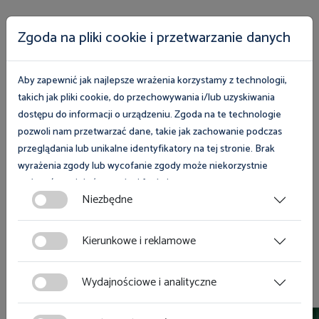
Zgoda na pliki cookie i przetwarzanie danych
Publikacje do pobrania
Z myślą o pracownikach i pracodawcach
Aby zapewnić jak najlepsze wrażenia korzystamy z technologii,
przygotowaliśmy bezpłatne publikacje z zakresu
takich jak pliki cookie, do przechowywania i/lub uzyskiwania
prawa pracy, legalności zatrudnienia oraz
dostępu do informacji o urządzeniu. Zgoda na te technologie
bezpieczeństwa i higieny pracy
pozwoli nam przetwarzać dane, takie jak zachowanie podczas
przeglądania lub unikalne identyfikatory na tej stronie. Brak
Przejdź do publikacji do pobrania
wyrażenia zgody lub wycofanie zgody może niekorzystnie
wpłynąć na niektóre cechy i funkcje.
Niezbędne
Zgoda na pliki cookies jest dobrowolna i można ją wycofać lub
zmodyfikować w dowolnym momencie klikając w przycisk
Kierunkowe i reklamowe
ciasteczka w lewym dolnym rogu strony. Więcej informacji
Zobacz również
polityce plików cookies
znajdziesz w
.
Wydajnościowe i analityczne